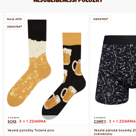
Nový střih
OEKOTEX®
OEKOTEX®
S kódem
S kódem
3 + 1 ZDARMA
2 + 1 ZDARMA
SCKS
:
COMFY
:
Veselé ponožky Točené pivo
Veselé pánské boxerky Z
zvěrokruhu