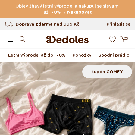
(49.079 Recenze)
Přejít k obsahu
Objev žhavý letní výprodej a nakupuj se slevami
Doprava
zdarma
až -70% →
nad
999 Kč
Nakupovat
Vrácení až do 100 dnů
Přihlásit se
0
Originální design navržený u nás
Košík
Rychlé odeslání do <48 hod
Letní výprodej až do -70%
Ponožky
Spodní prádlo
kupón COMFY