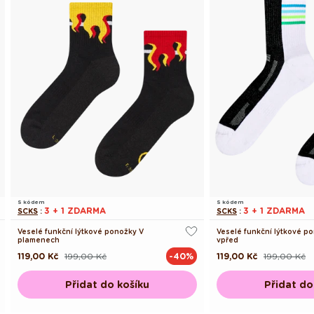
S kódem
S kódem
3 + 1 ZDARMA
3 + 1 ZDARMA
SCKS
:
SCKS
:
Veselé funkční lýtkové ponožky V
Veselé funkční lýtkové 
plamenech
vpřed
119,00 Kč
199,00 Kč
119,00 Kč
199,00 Kč
-40%
Běžná
Výprodejová
Běžná
Výprodejová
cena
cena
cena
cena
Přidat do košíku
Přidat do