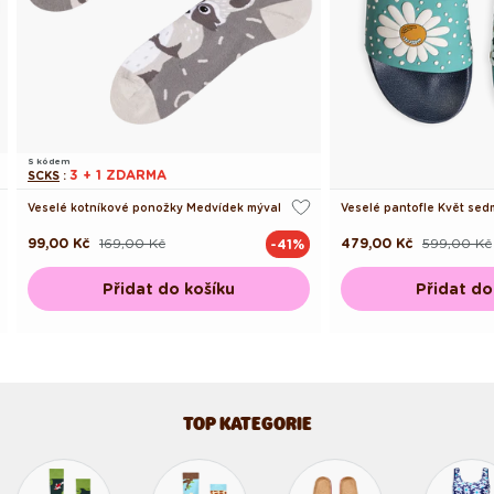
S kódem
3 + 1 ZDARMA
SCKS
:
Veselé kotníkové ponožky Medvídek mýval
Veselé pantofle Květ sed
99,00 Kč
169,00 Kč
479,00 Kč
599,00 Kč
-41%
Běžná
Výprodejová
Běžná
Výprodejová
cena
cena
cena
cena
Přidat do košíku
Přidat do
TOP KATEGORIE