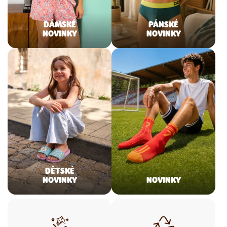
DÁMSKÉ
PÁNSKÉ
NOVINKY
NOVINKY
DĚTSKÉ
NOVINKY
NOVINKY