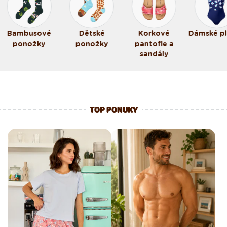
Bambusové
Dětské
Korkové
Dámské p
ponožky
ponožky
pantofle a
sandály
TOP PONUKY