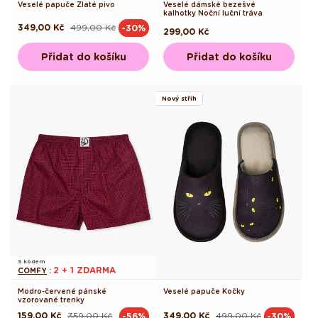
Veselé papuče Zlaté pivo
Veselé dámské bezešvé
kalhotky Noční luční tráva
349,00 Kč
499,00 Kč
-30%
Běžná
Výprodejová
Běžná
299,00 Kč
cena
cena
cena
Přidat do košíku
Přidat do košíku
Nový střih
S kódem
2 + 1 ZDARMA
COMFY
:
Modro-červené pánské
Veselé papuče Kočky
vzorované trenky
159,00 Kč
359,00 Kč
349,00 Kč
499,00 Kč
-56%
-30%
Běžná
Výprodejová
Běžná
Výprodejová