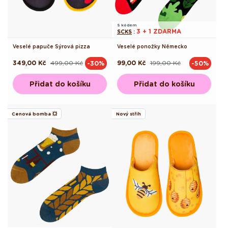
S kódem
3 + 1 ZDARMA
SCKS
:
Veselé papuče Sýrová pizza
Veselé ponožky Německo
349,00 Kč
499,00 Kč
99,00 Kč
199,00 Kč
-30%
-50%
Běžná
Výprodejová
Běžná
Výprodejová
cena
cena
cena
cena
Přidat do košíku
Přidat do košíku
Cenová bomba 💥
Nový střih