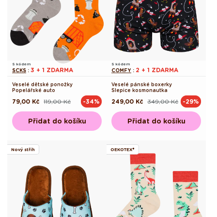
S kódem
S kódem
3 + 1 ZDARMA
2 + 1 ZDARMA
SCKS
:
COMFY
:
Veselé dětské ponožky
Veselé pánské boxerky
Popelářské auto
Slepice kosmonautka
79,00 Kč
119,00 Kč
249,00 Kč
349,00 Kč
-34%
-29%
Běžná
Výprodejová
Běžná
Výprodejová
cena
cena
cena
cena
Přidat do košíku
Přidat do košíku
Nový střih
OEKOTEX®