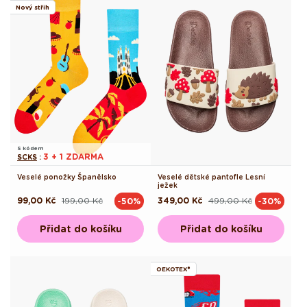
Nový střih
S kódem
3 + 1 ZDARMA
SCKS
:
Veselé ponožky Španělsko
Veselé dětské pantofle Lesní
ježek
99,00 Kč
199,00 Kč
349,00 Kč
499,00 Kč
-50%
-30%
Běžná
Výprodejová
Běžná
Výprodejová
cena
cena
cena
cena
Přidat do košíku
Přidat do košíku
OEKOTEX®