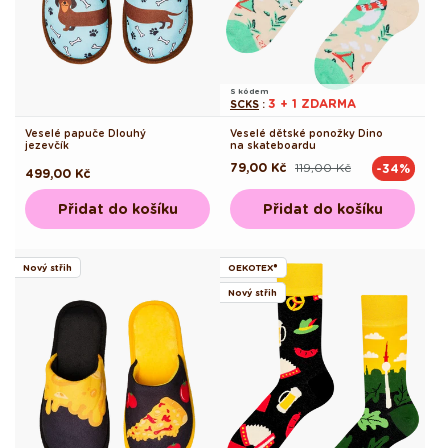
S kódem
3 + 1 ZDARMA
SCKS
:
Veselé papuče Dlouhý
Veselé dětské ponožky Dino
jezevčík
na skateboardu
79,00 Kč
119,00 Kč
-34%
Běžná
Výprodejová
Běžná
499,00 Kč
cena
cena
cena
Přidat do košíku
Přidat do košíku
Nový střih
OEKOTEX®
Nový střih