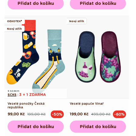
Přidat do košíku
Přidat do košíku
OEKOTEX®
Nový střih
Nový střih
S kódem
3 + 1 ZDARMA
SCKS
:
Veselé ponožky Česká
Veselé papuče Vinař
republika
99,00 Kč
199,00 Kč
199,00 Kč
499,00 Kč
-50%
-60%
Běžná
Výprodejová
Běžná
Výprodejová
cena
cena
cena
cena
Přidat do košíku
Přidat do košíku