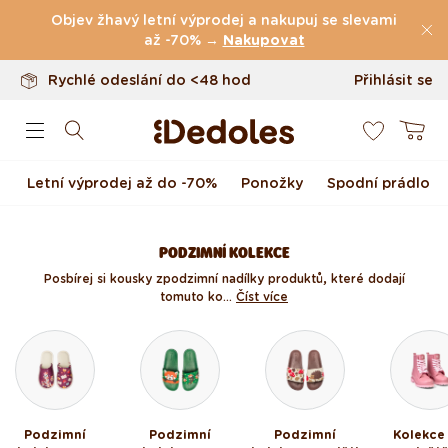
Vrácení až do 100 dnů
Přejít k obsahu
Objev žhavý letní výprodej a nakupuj se slevami
Originální design navržený u nás
až -70% →
Nakupovat
Rychlé odeslání do <48 hod
Přihlásit se
0
Košík
Letní výprodej až do -70%
Ponožky
Spodní prádlo
PODZIMNÍ KOLEKCE
Posbírej si kousky z podzimní nadílky produktů, které dodají
tomuto ko...
Číst více
Podzimní
Podzimní
Podzimní
Kolekce