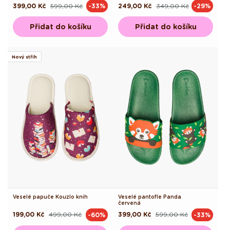
399,00 Kč
599,00 Kč
249,00 Kč
349,00 Kč
-33%
-29%
Běžná
Výprodejová
Běžná
Výprodejová
cena
cena
cena
cena
Přidat do košíku
Přidat do košíku
Nový střih
Veselé papuče Kouzlo knih
Veselé pantofle Panda
červená
199,00 Kč
499,00 Kč
399,00 Kč
599,00 Kč
-60%
-33%
Běžná
Výprodejová
Běžná
Výprodejová
cena
cena
cena
cena