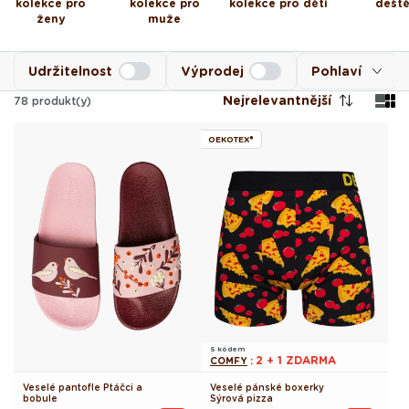
kolekce pro
kolekce pro
kolekce pro děti
dešt
ženy
muže
Udržitelnost
Výprodej
Pohlaví
Nejrelevantnější
78
produkt(y)
OEKOTEX®
S kódem
2 + 1 ZDARMA
COMFY
:
Veselé pantofle Ptáčci a
Veselé pánské boxerky
bobule
Sýrová pizza