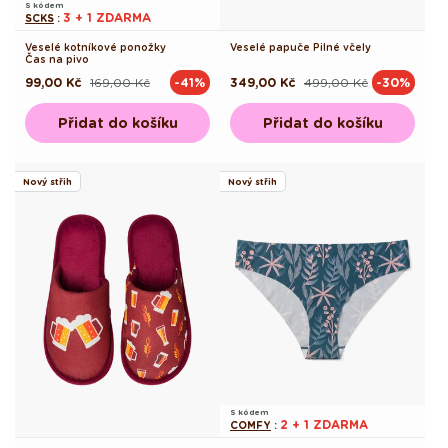
S kódem
3 + 1 ZDARMA
SCKS
:
Veselé kotníkové ponožky
Veselé papuče Pilné včely
Čas na pivo
99,00 Kč
169,00 Kč
349,00 Kč
499,00 Kč
-41%
-30%
Běžná
Výprodejová
Běžná
Výprodejová
cena
cena
cena
cena
Přidat do košíku
Přidat do košíku
Nový střih
Nový střih
S kódem
2 + 1 ZDARMA
COMFY
: