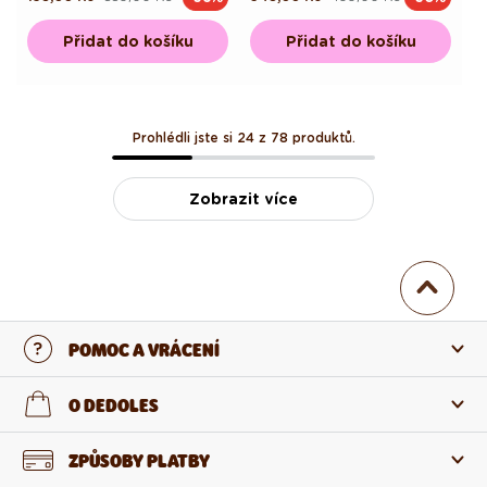
cena
cena
cena
cena
Přidat do košíku
Přidat do košíku
Prohlédli jste si 24 z 78 produktů.
Zobrazit více
POMOC A VRÁCENÍ
Kontaktujte nás
O DEDOLES
Nejčastější otázky
O nás
ZPŮSOBY PLATBY