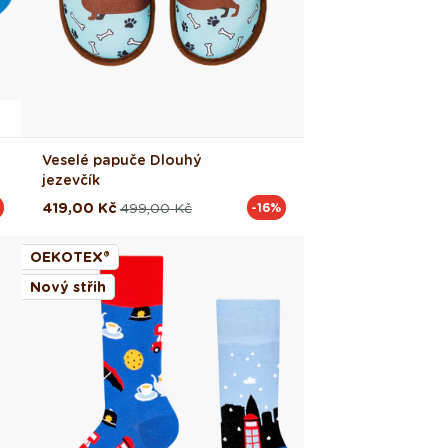
Veselé papuče Dlouhý
jezevčík
419,00 Kč
499,00 Kč
-16%
Běžná
Výprodejová
cena
cena
OEKOTEX®
Nový střih