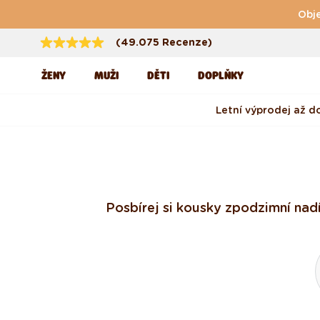
Přejít k obsahu
Obje
(49.075 Recenze)
ŽENY
MUŽI
DĚTI
DOPLŇKY
Letní výprodej až d
Posbírej si kousky z podzimní na