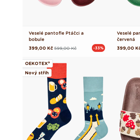
Veselé pantofle Ptáčci a
Veselé pa
bobule
červená
399,00 Kč
599,00 Kč
399,00 K
-33%
Běžná
Výprodejová
Běžná
Výprodej
cena
cena
cena
cena
OEKOTEX®
Nový střih