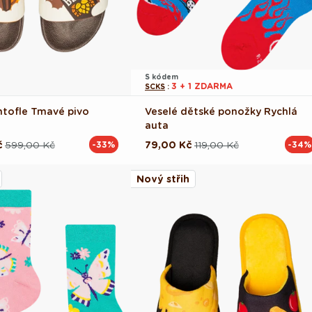
S kódem
3 + 1 ZDARMA
SCKS
:
ntofle Tmavé pivo
Veselé dětské ponožky Rychlá
auta
č
599,00 Kč
79,00 Kč
119,00 Kč
-33%
-34%
ová
Běžná
Výprodejová
cena
cena
Nový střih