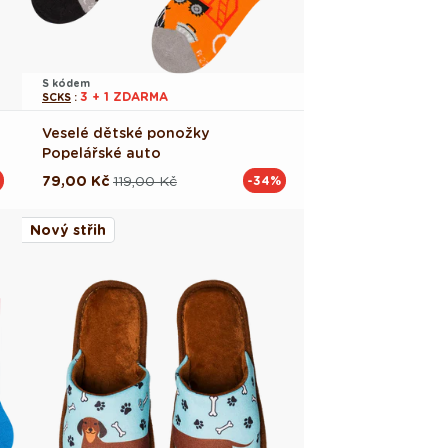
S kódem
3 + 1 ZDARMA
SCKS
:
Veselé dětské ponožky
Popelářské auto
79,00 Kč
119,00 Kč
-34%
Běžná
Výprodejová
cena
cena
Nový střih