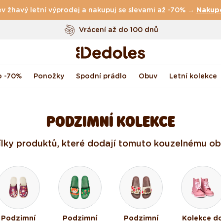
v žhavý letní výprodej a nakupuj se slevami až -70% →
Vrácení až do 100 dnů
Nakup
Originální design navržený u nás
Rychlé odeslání do <48 hod
o -70%
Ponožky
Spodní prádlo
Obuv
Letní kolekce
PODZIMNÍ KOLEKCE
dílky produktů, které dodají tomuto kouzelnému obd
Podzimní
Podzimní
Podzimní
Kolekce d