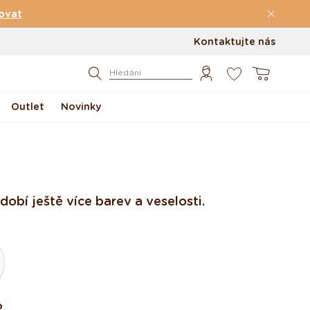
ovat
Kontaktujte nás
0
Košík
Hledání
Outlet
Novinky
obí ještě více barev a veselosti.
o