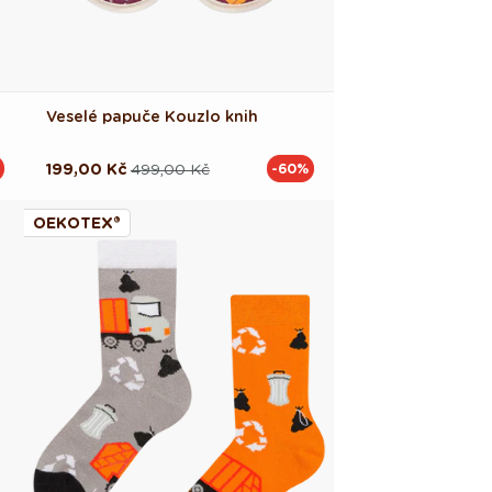
Veselé papuče Kouzlo knih
199,00 Kč
499,00 Kč
-60%
Běžná
Výprodejová
cena
cena
OEKOTEX®