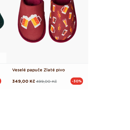
Veselé papuče Zlaté pivo
349,00 Kč
499,00 Kč
-30%
Běžná
Výprodejová
cena
cena