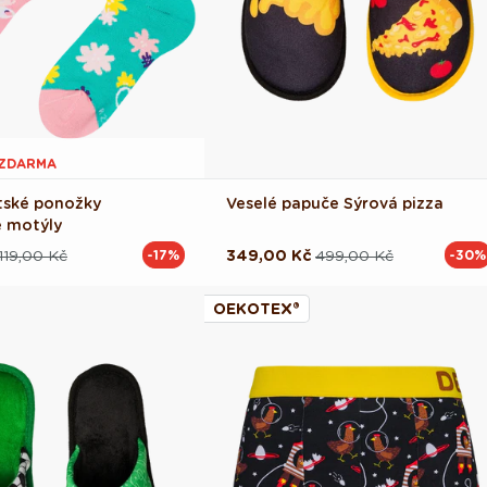
1 ZDARMA
tské ponožky
Veselé papuče Sýrová pizza
 motýly
119,00 Kč
349,00 Kč
499,00 Kč
-17%
-30%
ová
Běžná
Výprodejová
cena
cena
OEKOTEX®