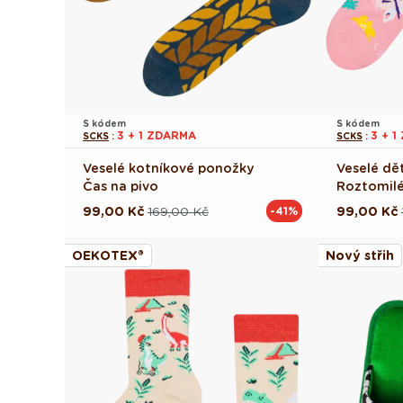
S kódem
S kódem
3 + 1 ZDARMA
3 + 
SCKS
:
SCKS
:
Veselé kotníkové ponožky
Veselé dě
Čas na pivo
Roztomilé
99,00 Kč
169,00 Kč
99,00 Kč
-41%
Běžná
Výprodejová
Běžná
Výprodej
cena
cena
cena
cena
OEKOTEX®
Nový střih