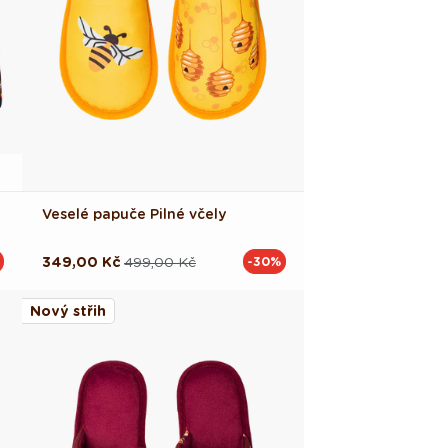
Veselé papuče Pilné včely
349,00 Kč
499,00 Kč
-30%
Běžná
Výprodejová
cena
cena
Nový střih