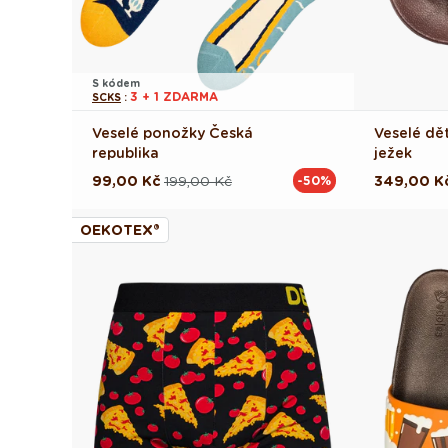
S kódem
3 + 1 ZDARMA
SCKS
:
Veselé ponožky Česká
Veselé dě
republika
ježek
99,00 Kč
199,00 Kč
349,00 K
-50%
Běžná
Výprodejová
Běžná
Výprodej
cena
cena
cena
cena
OEKOTEX®