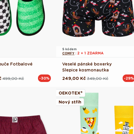
S kódem
2 + 1 ZDARMA
COMFY
:
puče Fotbalové
Veselé pánské boxerky
Slepice kosmonautka
č
499,00 Kč
249,00 Kč
349,00 Kč
-30%
-29%
ová
Běžná
Výprodejová
cena
cena
OEKOTEX®
Nový střih