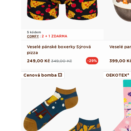
S kódem
2 + 1 ZDARMA
COMFY
:
Veselé pánské boxerky Sýrová
Veselé pa
pizza
249,00 Kč
349,00 Kč
399,00 K
-29%
Běžná
Výprodejová
Běžná
Výprodej
cena
cena
cena
cena
Cenová bomba 💥
OEKOTEX®