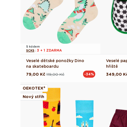
S kódem
3 + 1 ZDARMA
SCKS
:
Veselé dětské ponožky Dino
Veselé pa
na skateboardu
hřiště
79,00 Kč
119,00 Kč
349,00 K
-34%
Běžná
Výprodejová
Běžná
Výprodej
cena
cena
cena
cena
OEKOTEX®
Nový střih