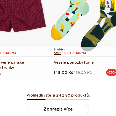
S kódem
 1 ZDARMA
3 + 1 ZDARMA
SCKS
:
rvené pánské
Veselé ponožky Itálie
 trenky
149,00 Kč
199,00 Kč
-25%
Běžná
Výprodejová
č
cena
cena
Prohlédli jste si 24 z 80 produktů.
Zobrazit více