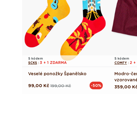
S kódem
S kódem
3 + 1 ZDARMA
2 +
SCKS
:
COMFY
:
Veselé ponožky Španělsko
Modro-če
vzorované
99,00 Kč
199,00 Kč
-50%
Běžná
Výprodejová
Běžná
359,00 K
cena
cena
cena