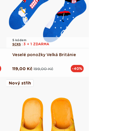
S kódem
3 + 1 ZDARMA
SCKS
:
Veselé ponožky Velká Británie
119,00 Kč
199,00 Kč
-40%
Běžná
Výprodejová
cena
cena
Nový střih