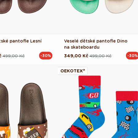
tské pantofle Lesní
Veselé dětské pantofle Dino
na skateboardu
č
499,00 Kč
349,00 Kč
499,00 Kč
-30%
-30%
ová
Běžná
Výprodejová
cena
cena
OEKOTEX®