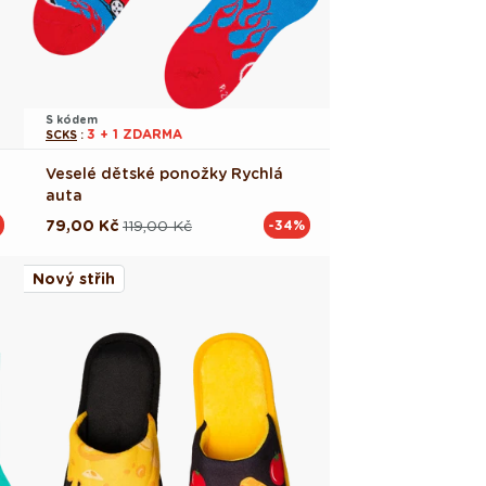
S kódem
3 + 1 ZDARMA
SCKS
:
Veselé dětské ponožky Rychlá
auta
79,00 Kč
119,00 Kč
-34%
Běžná
Výprodejová
cena
cena
Nový střih