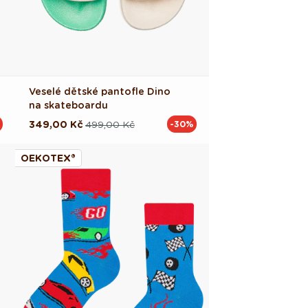
Veselé dětské pantofle Dino
na skateboardu
349,00 Kč
499,00 Kč
-30%
Běžná
Výprodejová
cena
cena
OEKOTEX®