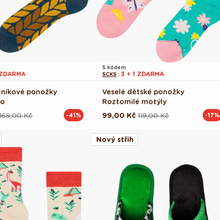
S kódem
1 ZDARMA
3 + 1 ZDARMA
SCKS
:
tníkové ponožky
Veselé dětské ponožky
vo
Roztomilé motýly
169,00 Kč
99,00 Kč
119,00 Kč
-41%
-17%
ová
Běžná
Výprodejová
cena
cena
Nový střih