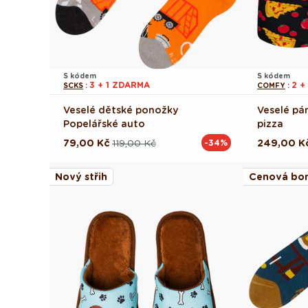
S kódem
S kódem
3 + 1 ZDARMA
2 +
SCKS
:
COMFY
:
Veselé dětské ponožky
Veselé pá
Popelářské auto
pizza
79,00 Kč
119,00 Kč
249,00 K
-34%
Běžná
Výprodejová
Běžná
Výprodej
cena
cena
cena
cena
Nový střih
Cenová bo