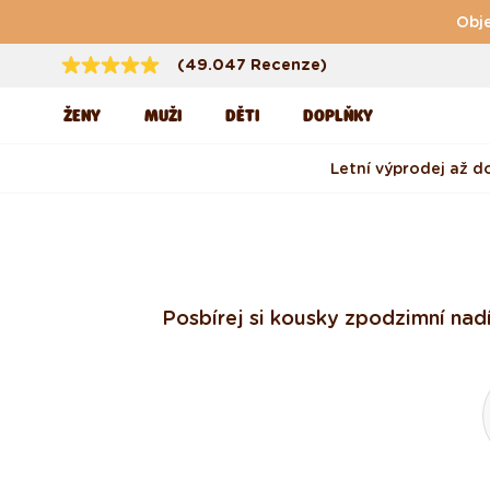
Přejít k obsahu
Obje
(49.047 Recenze)
ŽENY
MUŽI
DĚTI
DOPLŇKY
Letní výprodej až d
Posbírej si kousky z podzimní na