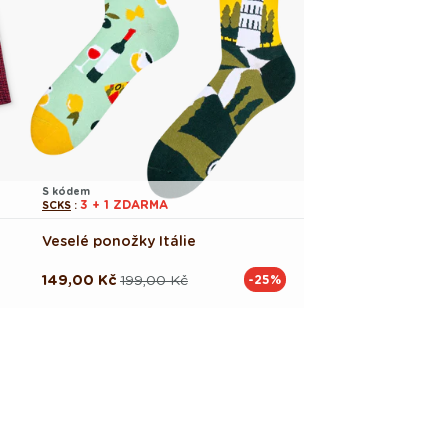
S kódem
3 + 1 ZDARMA
SCKS
:
Veselé ponožky Itálie
149,00 Kč
199,00 Kč
-25%
Běžná
Výprodejová
cena
cena