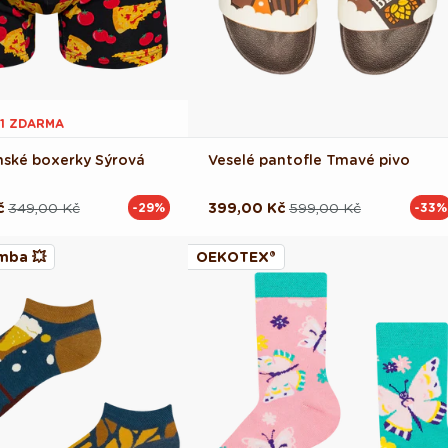
 1 ZDARMA
nské boxerky Sýrová
Veselé pantofle Tmavé pivo
č
349,00 Kč
399,00 Kč
599,00 Kč
-29%
-33%
ová
Běžná
Výprodejová
cena
cena
mba 💥
OEKOTEX®