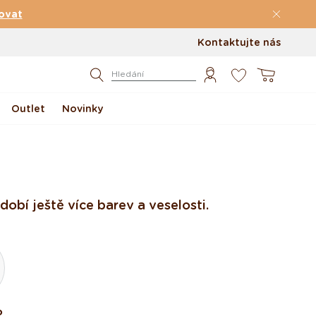
ovat
Kontaktujte nás
0
Košík
Hledání
Outlet
Novinky
obí ještě více barev a veselosti.
o