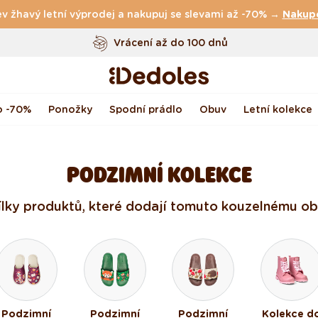
v žhavý letní výprodej a nakupuj se slevami až -70% →
Vrácení až do 100 dnů
Nakup
Originální design navržený u nás
Rychlé odeslání do <48 hod
o -70%
Ponožky
Spodní prádlo
Obuv
Letní kolekce
PODZIMNÍ KOLEKCE
dílky produktů, které dodají tomuto kouzelnému obd
Podzimní
Podzimní
Podzimní
Kolekce d