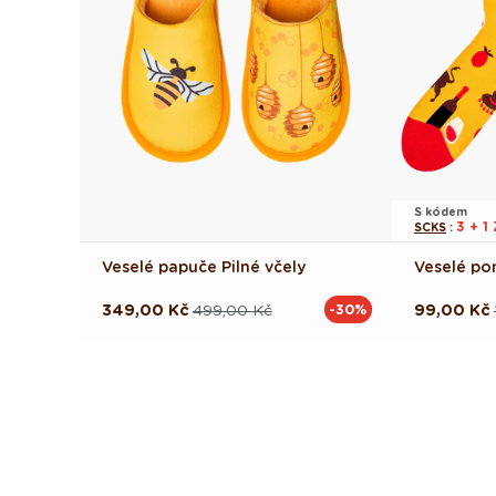
S kódem
3 + 
SCKS
:
Veselé papuče Pilné včely
Veselé po
349,00 Kč
499,00 Kč
99,00 Kč
-30%
Běžná
Výprodejová
Běžná
Výprodej
cena
cena
cena
cena