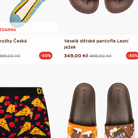
1 ZDARMA
nožky Česká
Veselé dětské pantofle Lesní
ježek
199,00 Kč
349,00 Kč
499,00 Kč
-50%
-30%
ová
Běžná
Výprodejová
cena
cena