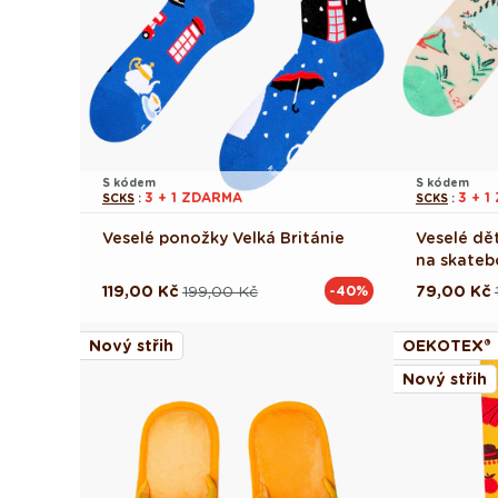
S kódem
S kódem
3 + 1 ZDARMA
3 + 
SCKS
:
SCKS
:
Veselé ponožky Velká Británie
Veselé dě
na skateb
119,00 Kč
199,00 Kč
79,00 Kč
-40%
Běžná
Výprodejová
Běžná
Výprodej
cena
cena
cena
cena
Nový střih
OEKOTEX®
Nový střih