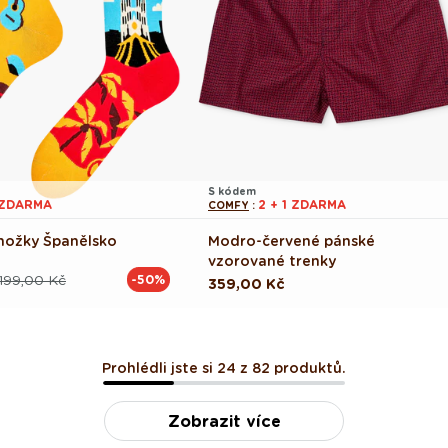
S kódem
1 ZDARMA
2 + 1 ZDARMA
COMFY
:
nožky Španělsko
Modro-červené pánské
vzorované trenky
199,00 Kč
-50%
ová
Běžná
359,00 Kč
cena
Prohlédli jste si 24 z 82 produktů.
Zobrazit více