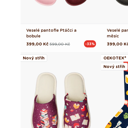
Veselé pantofle Ptáčci a
Veselé pa
bobule
měsíc
399,00 Kč
599,00 Kč
399,00 K
-33%
Běžná
Výprodejová
Běžná
Výprodej
cena
cena
cena
cena
Nový střih
OEKOTEX®
Nový střih