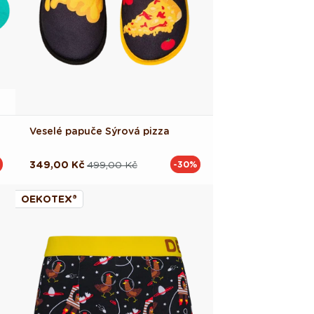
Veselé papuče Sýrová pizza
349,00 Kč
499,00 Kč
-30%
Běžná
Výprodejová
cena
cena
OEKOTEX®