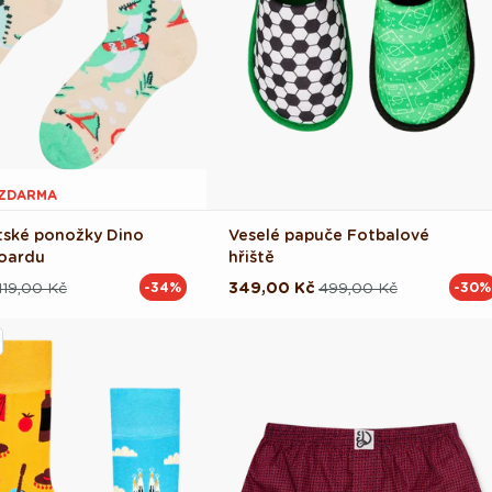
1 ZDARMA
tské ponožky Dino
Veselé papuče Fotbalové
oardu
hřiště
119,00 Kč
349,00 Kč
499,00 Kč
-34%
-30%
ová
Běžná
Výprodejová
cena
cena