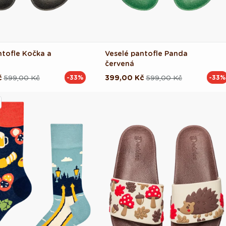
ntofle Kočka a
Veselé pantofle Panda
červená
č
599,00 Kč
399,00 Kč
599,00 Kč
-33%
-33%
ová
Běžná
Výprodejová
cena
cena