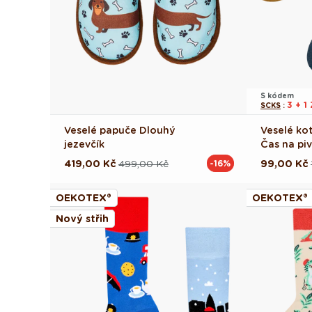
S kódem
3 + 
SCKS
:
Veselé papuče Dlouhý
Veselé ko
jezevčík
Čas na pi
419,00 Kč
499,00 Kč
99,00 Kč
-16%
Běžná
Výprodejová
Běžná
Výprodej
cena
cena
cena
cena
OEKOTEX®
OEKOTEX®
Nový střih