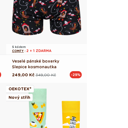
S kódem
2 + 1 ZDARMA
COMFY
:
Veselé pánské boxerky
Slepice kosmonautka
249,00 Kč
349,00 Kč
-29%
Běžná
Výprodejová
cena
cena
OEKOTEX®
Nový střih