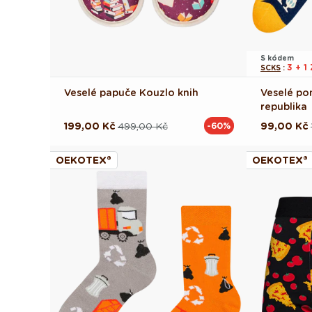
S kódem
3 + 
SCKS
:
Veselé papuče Kouzlo knih
Veselé po
republika
199,00 Kč
499,00 Kč
99,00 Kč
-60%
Běžná
Výprodejová
Běžná
Výprodej
cena
cena
cena
cena
OEKOTEX®
OEKOTEX®