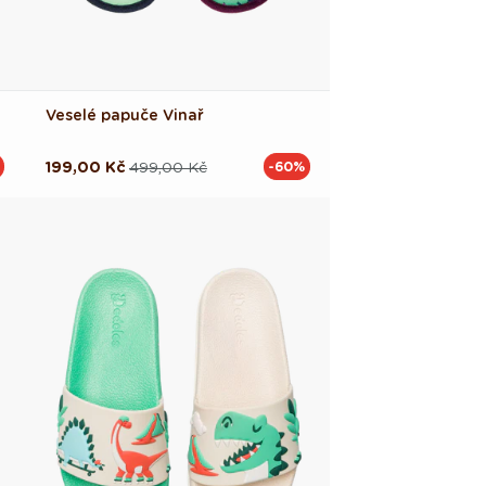
Veselé papuče Vinař
199,00 Kč
499,00 Kč
-60%
Běžná
Výprodejová
cena
cena