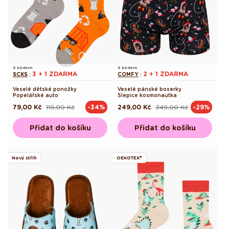
S kódem
S kódem
3 + 1 ZDARMA
2 + 1 ZDARMA
SCKS
:
COMFY
:
Veselé dětské ponožky
Veselé pánské boxerky
Popelářské auto
Slepice kosmonautka
79,00 Kč
119,00 Kč
249,00 Kč
349,00 Kč
-34%
-29%
Běžná
Výprodejová
Běžná
Výprodejová
cena
cena
cena
cena
Přidat do košíku
Přidat do košíku
Nový střih
OEKOTEX®