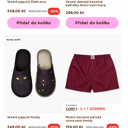
Veselé papuče Zlaté pivo
Veselé dámské bezešvé
kalhotky Noční luční tráva
349,00 Kč
499,00 Kč
-30%
Běžná
Výprodejová
Běžná
299,00 Kč
cena
cena
cena
Přidat do košíku
Přidat do košíku
Nový střih
S kódem
2 + 1 ZDARMA
COMFY
:
Veselé papuče Kočky
Modro-červené pánské
vzorované trenky
349,00 Kč
499,00 Kč
159,00 Kč
359,00 Kč
-30%
-56%
Běžná
Výprodejová
Běžná
Výprodejová