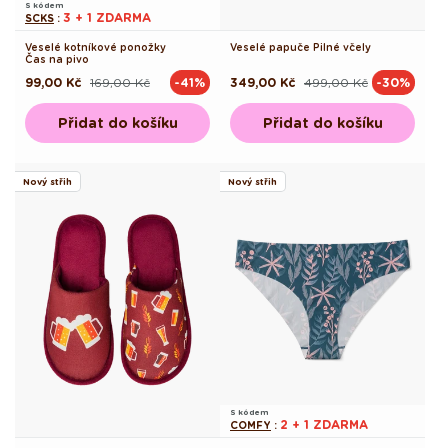
S kódem
3 + 1 ZDARMA
SCKS
:
Veselé kotníkové ponožky
Veselé papuče Pilné včely
Čas na pivo
99,00 Kč
169,00 Kč
349,00 Kč
499,00 Kč
-41%
-30%
Běžná
Výprodejová
Běžná
Výprodejová
cena
cena
cena
cena
Přidat do košíku
Přidat do košíku
Nový střih
Nový střih
S kódem
2 + 1 ZDARMA
COMFY
: