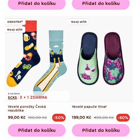
Přidat do košíku
Přidat do košíku
OEKOTEX®
Nový střih
Nový střih
S kódem
3 + 1 ZDARMA
SCKS
:
Veselé ponožky Česká
Veselé papuče Vinař
republika
99,00 Kč
199,00 Kč
199,00 Kč
499,00 Kč
-50%
-60%
Běžná
Výprodejová
Běžná
Výprodejová
cena
cena
cena
cena
Přidat do košíku
Přidat do košíku