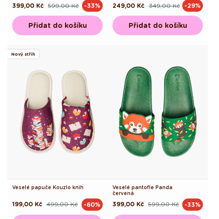
399,00 Kč
599,00 Kč
249,00 Kč
349,00 Kč
-33%
-29%
Běžná
Výprodejová
Běžná
Výprodejová
cena
cena
cena
cena
Přidat do košíku
Přidat do košíku
Nový střih
Veselé papuče Kouzlo knih
Veselé pantofle Panda
červená
199,00 Kč
499,00 Kč
399,00 Kč
599,00 Kč
-60%
-33%
Běžná
Výprodejová
Běžná
Výprodejová
cena
cena
cena
cena