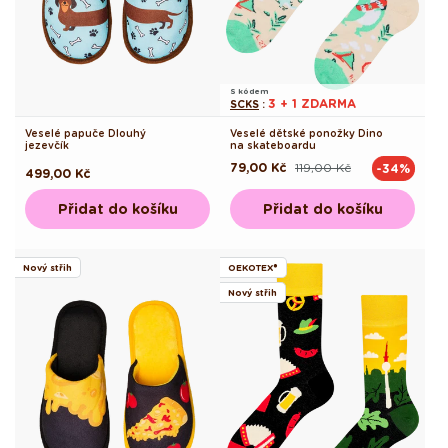
S kódem
3 + 1 ZDARMA
SCKS
:
Veselé papuče Dlouhý
Veselé dětské ponožky Dino
jezevčík
na skateboardu
79,00 Kč
119,00 Kč
-34%
Běžná
Výprodejová
Běžná
499,00 Kč
cena
cena
cena
Přidat do košíku
Přidat do košíku
Nový střih
OEKOTEX®
Nový střih