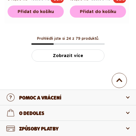
cena
cena
cena
cena
Přidat do košíku
Přidat do košíku
Prohlédli jste si 24 z 79 produktů.
Zobrazit více
POMOC A VRÁCENÍ
Kontaktujte nás
O DEDOLES
Nejčastější otázky
O nás
ZPŮSOBY PLATBY