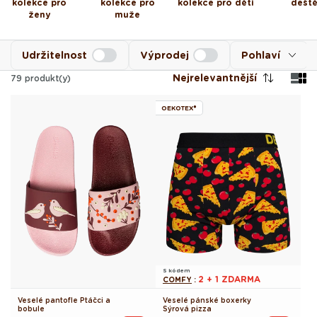
kolekce pro
kolekce pro
kolekce pro děti
dešt
ženy
muže
Udržitelnost
Výprodej
Pohlaví
Nejrelevantnější
79
produkt(y)
OEKOTEX®
S kódem
2 + 1 ZDARMA
COMFY
:
Veselé pantofle Ptáčci a
Veselé pánské boxerky
bobule
Sýrová pizza