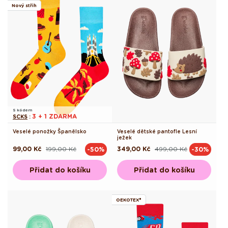
Nový střih
S kódem
3 + 1 ZDARMA
SCKS
:
Veselé ponožky Španělsko
Veselé dětské pantofle Lesní
ježek
99,00 Kč
199,00 Kč
349,00 Kč
499,00 Kč
-50%
-30%
Běžná
Výprodejová
Běžná
Výprodejová
cena
cena
cena
cena
Přidat do košíku
Přidat do košíku
OEKOTEX®