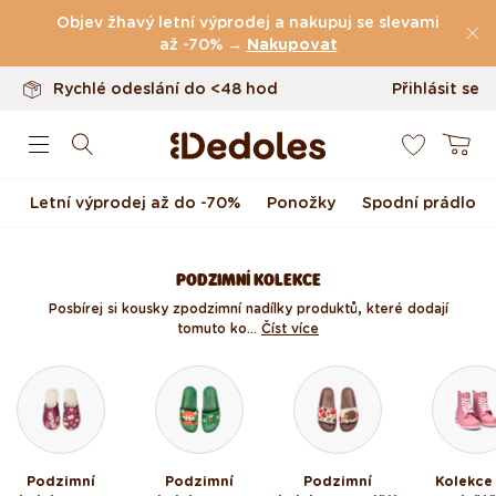
Vrácení až do 100 dnů
Přejít k obsahu
Objev žhavý letní výprodej a nakupuj se slevami
Originální design navržený u nás
až -70% →
Nakupovat
Rychlé odeslání do <48 hod
Přihlásit se
0
Košík
Letní výprodej až do -70%
Ponožky
Spodní prádlo
PODZIMNÍ KOLEKCE
Posbírej si kousky z podzimní nadílky produktů, které dodají
tomuto ko...
Číst více
Podzimní
Podzimní
Podzimní
Kolekce