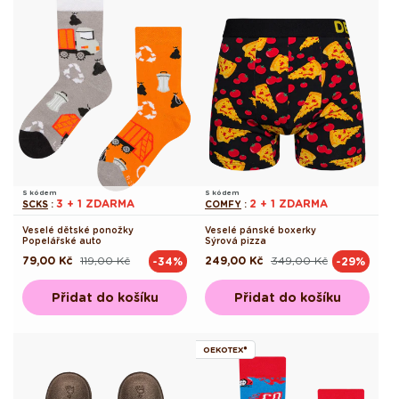
S kódem
S kódem
3 + 1 ZDARMA
2 + 1 ZDARMA
SCKS
:
COMFY
:
Veselé dětské ponožky
Veselé pánské boxerky
Popelářské auto
Sýrová pizza
79,00 Kč
119,00 Kč
249,00 Kč
349,00 Kč
-34%
-29%
Běžná
Výprodejová
Běžná
Výprodejová
cena
cena
cena
cena
Přidat do košíku
Přidat do košíku
OEKOTEX®