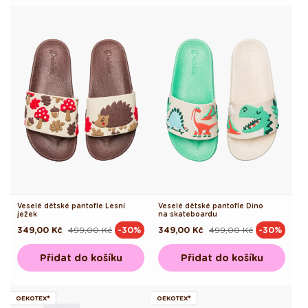
Veselé dětské pantofle Lesní
Veselé dětské pantofle Dino
ježek
na skateboardu
349,00 Kč
499,00 Kč
349,00 Kč
499,00 Kč
-30%
-30%
Běžná
Výprodejová
Běžná
Výprodejová
cena
cena
cena
cena
Přidat do košíku
Přidat do košíku
OEKOTEX®
OEKOTEX®