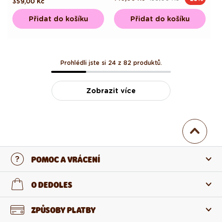
Běžná
359,00 Kč
cena
cena
cena
Přidat do košíku
Přidat do košíku
Prohlédli jste si 24 z 82 produktů.
Zobrazit více
POMOC A VRÁCENÍ
Kontaktujte nás
O DEDOLES
Nejčastější otázky
O nás
ZPŮSOBY PLATBY