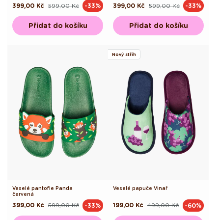
399,00 Kč
599,00 Kč
399,00 Kč
599,00 Kč
-33%
-33%
Běžná
Výprodejová
Běžná
Výprodejová
cena
cena
cena
cena
Přidat do košíku
Přidat do košíku
Nový střih
Veselé pantofle Panda
Veselé papuče Vinař
červená
399,00 Kč
599,00 Kč
199,00 Kč
499,00 Kč
-33%
-60%
Běžná
Výprodejová
Běžná
Výprodejová
cena
cena
cena
cena