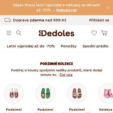
(49.047 Recenze)
Přejít k obsahu
Objev žhavý letní výprodej a nakupuj se slevami
Doprava
zdarma
až -70% →
nad
999 Kč
Nakupovat
Vrácení až do 100 dnů
Přihlásit se
0
Originální design navržený u nás
Košík
Rychlé odeslání do <48 hod
Letní výprodej až do -70%
Ponožky
Spodní prádlo
PODZIMNÍ KOLEKCE
Posbírej si kousky z podzimní nadílky produktů, které dodají
tomuto ko...
Číst více
Podzimní
Podzimní
Podzimní
Kolekce