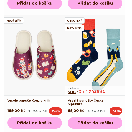
Přidat do košíku
Přidat do košíku
Nový střih
OEKOTEX®
Nový střih
S kódem
3 + 1 ZDARMA
SCKS
:
Veselé papuče Kouzlo knih
Veselé ponožky Česká
republika
199,00 Kč
499,00 Kč
99,00 Kč
199,00 Kč
-60%
-50%
Běžná
Výprodejová
Běžná
Výprodejová
cena
cena
cena
cena
Přidat do košíku
Přidat do košíku