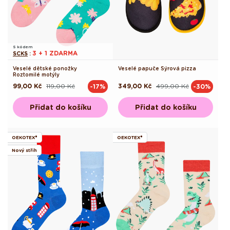
S kódem
3 + 1 ZDARMA
SCKS
:
Veselé dětské ponožky
Veselé papuče Sýrová pizza
Roztomilé motýly
99,00 Kč
119,00 Kč
349,00 Kč
499,00 Kč
-17%
-30%
Běžná
Výprodejová
Běžná
Výprodejová
cena
cena
cena
cena
Přidat do košíku
Přidat do košíku
OEKOTEX®
OEKOTEX®
Nový střih