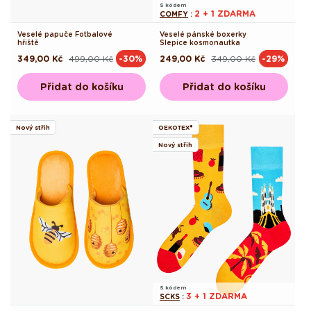
S kódem
2 + 1 ZDARMA
COMFY
:
Veselé papuče Fotbalové
Veselé pánské boxerky
hřiště
Slepice kosmonautka
349,00 Kč
499,00 Kč
249,00 Kč
349,00 Kč
-30%
-29%
Běžná
Výprodejová
Běžná
Výprodejová
cena
cena
cena
cena
Přidat do košíku
Přidat do košíku
Nový střih
OEKOTEX®
Nový střih
S kódem
3 + 1 ZDARMA
SCKS
: