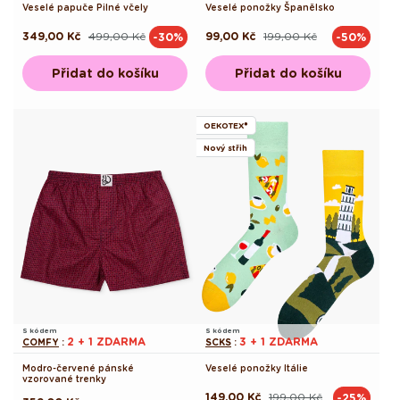
Veselé papuče Pilné včely
Veselé ponožky Španělsko
349,00 Kč
499,00 Kč
99,00 Kč
199,00 Kč
-30%
-50%
Běžná
Výprodejová
Běžná
Výprodejová
cena
cena
cena
cena
Přidat do košíku
Přidat do košíku
OEKOTEX®
Nový střih
S kódem
S kódem
2 + 1 ZDARMA
3 + 1 ZDARMA
COMFY
:
SCKS
:
Modro-červené pánské
Veselé ponožky Itálie
vzorované trenky
149,00 Kč
199,00 Kč
-25%
Běžná
Výprodejová