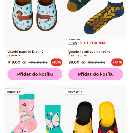
S kódem
3 + 1 ZDARMA
SCKS
:
Veselé papuče Dlouhý
Veselé kotníkové ponožky
jezevčík
Čas na pivo
419,00 Kč
499,00 Kč
99,00 Kč
169,00 Kč
-16%
-41%
Běžná
Výprodejová
Běžná
Výprodejová
cena
cena
cena
cena
Přidat do košíku
Přidat do košíku
OEKOTEX®
Nový střih