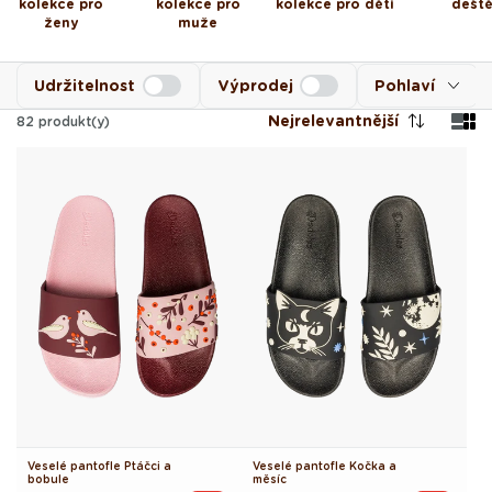
kolekce pro
kolekce pro
kolekce pro děti
dešt
ženy
muže
Udržitelnost
Výprodej
Pohlaví
Nejrelevantnější
82
produkt(y)
Veselé pantofle Ptáčci a
Veselé pantofle Kočka a
bobule
měsíc