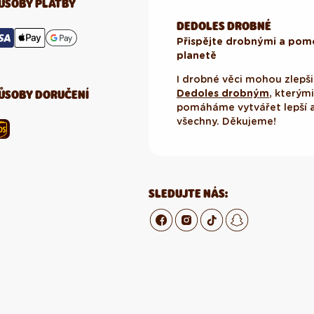
ŮSOBY PLATBY
DEDOLES DROBNÉ
Přispějte drobnými a pomo
planetě
I drobné věci mohou zlepšit
ŮSOBY DORUČENÍ
Dedoles drobným
, kterým
pomáháme vytvářet lepší a
všechny. Děkujeme!
SLEDUJTE NÁS: