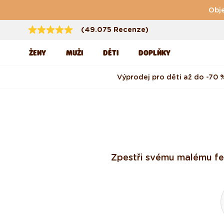
Přejít k obsahu
Obje
(49.075 Recenze)
ŽENY
MUŽI
DĚTI
DOPLŇKY
Výprodej pro děti až do -70 
Zpestři svému malému fešá