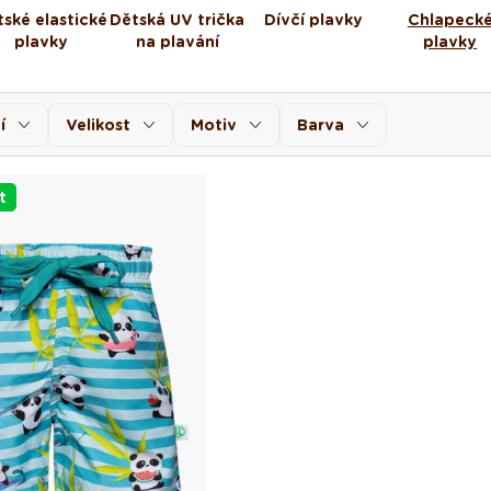
ské elastické
Dětská UV trička
Dívčí plavky
Chlapeck
plavky
na plavání
plavky
í
Velikost
Motiv
Barva
t