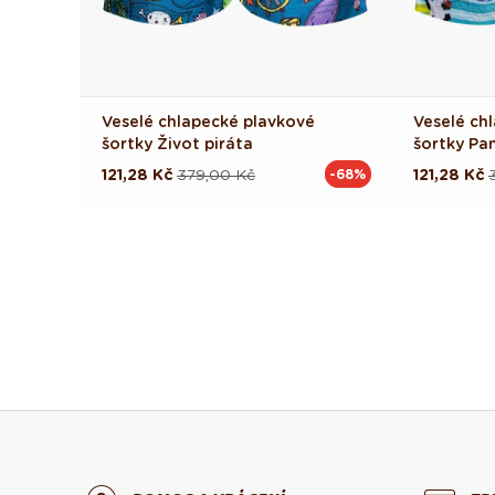
Veselé chlapecké plavkové
Veselé ch
šortky Život piráta
šortky Pa
121,28 Kč
379,00 Kč
121,28 Kč
-68%
Běžná
Výprodejová
Běžná
Výprodej
cena
cena
cena
cena