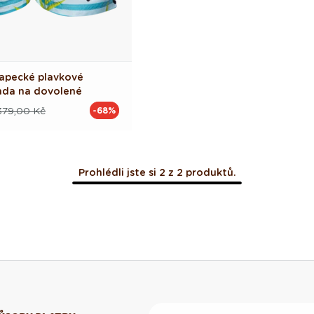
lapecké plavkové
nda na dovolené
379,00 Kč
-68%
ová
Prohlédli jste si 2 z 2 produktů.