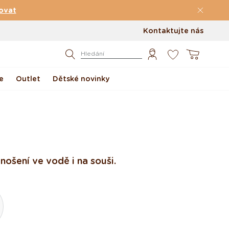
ovat
Kontaktujte nás
0
Košík
Hledání
e
Outlet
Dětské novinky
nošení ve vodě i na souši.