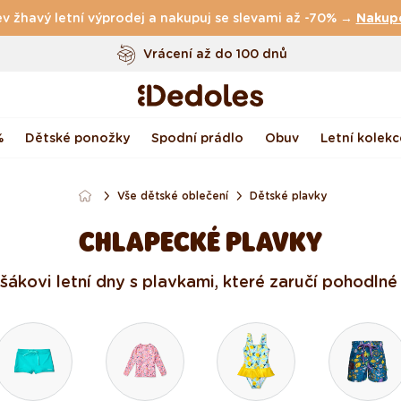
v žhavý letní výprodej a nakupuj se slevami až -70% →
Doprava
zdarma
nad
999 Kč
Nakup
Vrácení až do 100 dnů
Originální design navržený u nás
Rychlé odeslání do <48 hod
%
Dětské ponožky
Spodní prádlo
Obuv
Letní kolekc
Vše dětské oblečení
Dětské plavky
CHLAPECKÉ PLAVKY
kovi letní dny s plavkami, které zaručí pohodlné 