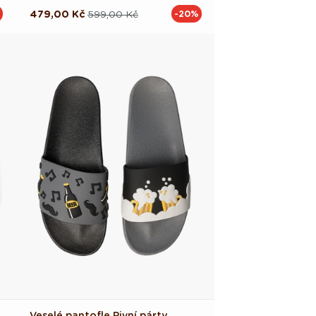
479,00 Kč
599,00 Kč
-20%
Běžná
Výprodejová
cena
cena
Veselé pantofle Pivní párty