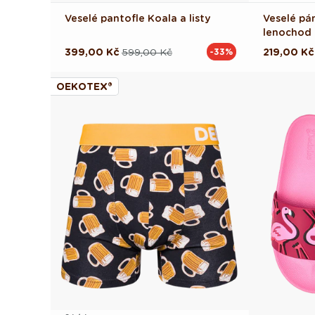
Veselé pantofle Koala a listy
Veselé pá
lenochod
399,00 Kč
599,00 Kč
219,00 Kč
-33%
Běžná
Výprodejová
Běžná
Výprodej
cena
cena
cena
cena
OEKOTEX®