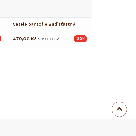
Veselé pantofle Buď šťastný
479,00 Kč
599,00 Kč
-20%
Běžná
Výprodejová
cena
cena