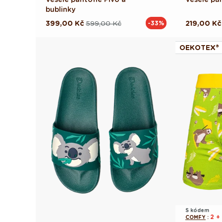
bublinky
399,00 Kč
599,00 Kč
219,00 Kč
-33%
Běžná
Výprodejová
Běžná
Výprodej
cena
cena
cena
cena
OEKOTEX®
S kódem
2 +
COMFY
: