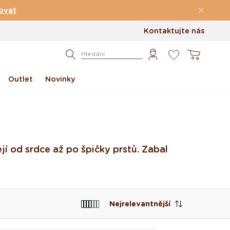
ovat
Kontaktujte nás
0
Košík
Hledání
Outlet
Novinky
Í
jí od srdce až po špičky prstů. Zabal
Nejrelevantnější