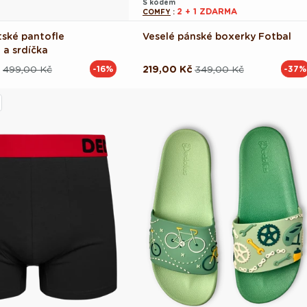
S kódem
2 + 1 ZDARMA
COMFY
:
tské pantofle
Veselé pánské boxerky Fotbal
 a srdíčka
č
499,00 Kč
219,00 Kč
349,00 Kč
-16%
-37%
ová
Běžná
Výprodejová
cena
cena