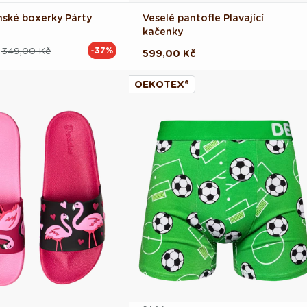
nské boxerky Párty
Veselé pantofle Plavající
kačenky
349,00 Kč
-37%
ová
Běžná
599,00 Kč
cena
OEKOTEX®