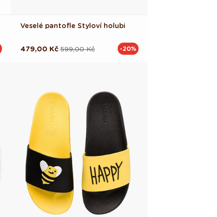
Veselé pantofle Styloví holubi
479,00 Kč
599,00 Kč
-20%
Běžná
Výprodejová
cena
cena