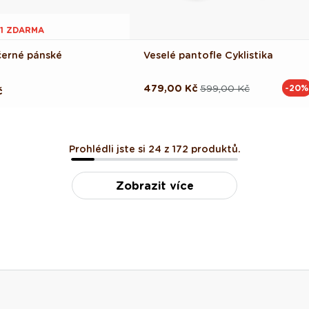
 1 ZDARMA
erné pánské
Veselé pantofle Cyklistika
479,00 Kč
599,00 Kč
-20%
Běžná
Výprodejová
č
cena
cena
Prohlédli jste si 24 z 172 produktů.
Zobrazit více