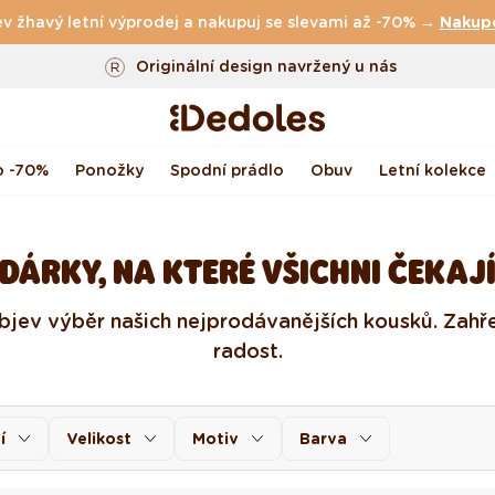
v žhavý letní výprodej a nakupuj se slevami až -70% →
Vrácení až do 100 dnů
Nakup
Originální design navržený u nás
Rychlé odeslání do <48 hod
o -70%
Ponožky
Spodní prádlo
Obuv
Letní kolekce
DÁRKY, NA KTERÉ VŠICHNI ČEKAJ
Objev výběr našich nejprodávanějších kousků. Zahře
radost.
í
Velikost
Motiv
Barva