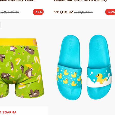
349,00 Kč
399,00 Kč
599,00 Kč
-37%
-33%
ová
Běžná
Výprodejová
cena
cena
 1 ZDARMA