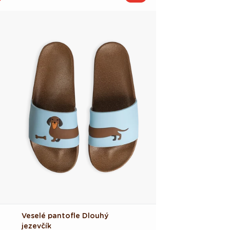
cena
cena
Veselé pantofle Dlouhý
jezevčík