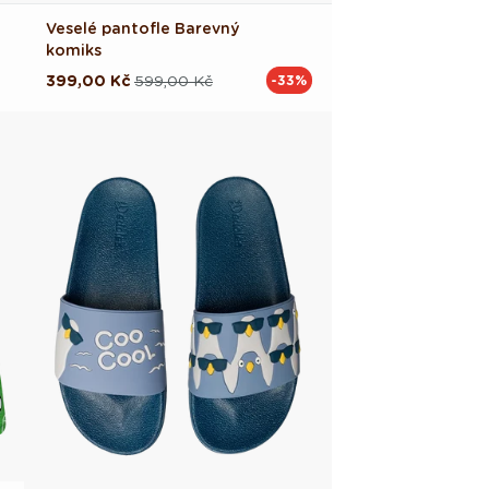
Veselé pantofle Barevný
komiks
399,00 Kč
599,00 Kč
-33%
Běžná
Výprodejová
cena
cena