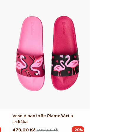
Veselé pantofle Plameňáci a
srdíčka
479,00 Kč
599,00 Kč
-20%
Běžná
Výprodejová