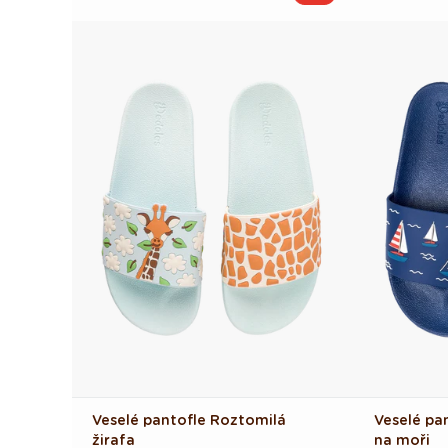
cena
cena
cena
cena
Veselé pantofle Roztomilá
Veselé pa
žirafa
na moři