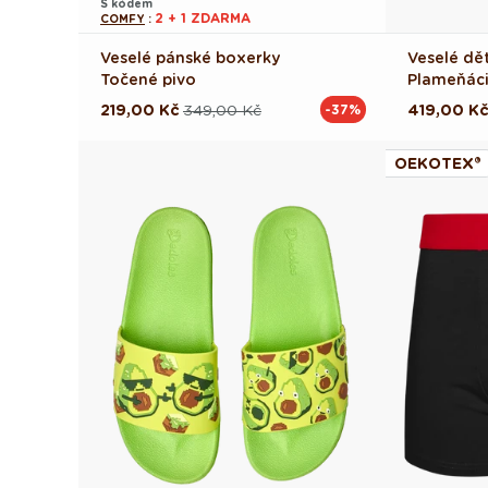
S kódem
2 + 1 ZDARMA
COMFY
:
Veselé pánské boxerky
Veselé dě
Točené pivo
Plameňáci
219,00 Kč
349,00 Kč
419,00 K
-37%
Běžná
Výprodejová
Běžná
Výprodej
cena
cena
cena
cena
OEKOTEX®