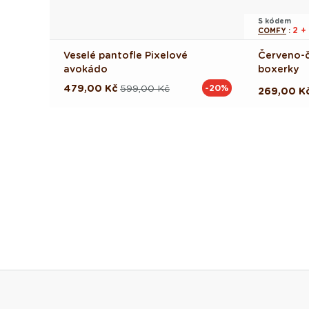
S kódem
2 +
COMFY
:
Veselé pantofle Pixelové
Červeno-č
avokádo
boxerky
479,00 Kč
599,00 Kč
-20%
Běžná
Výprodejová
Běžná
269,00 K
cena
cena
cena