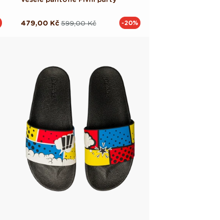
479,00 Kč
599,00 Kč
-20%
Běžná
Výprodejová
cena
cena