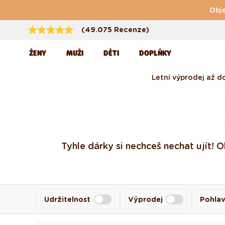
Přejít k obsahu
Obje
(49.075 Recenze)
ŽENY
MUŽI
DĚTI
DOPLŇKY
Letní výprodej až d
Tyhle dárky si nechceš nechat ujít! 
Udržitelnost
Výprodej
Pohlav