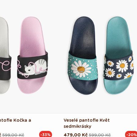
ntofle Kočka a
Veselé pantofle Květ
sedmikrásky
č
599,00 Kč
479,00 Kč
599,00 Kč
-33%
-20%
ová
Běžná
Výprodejová