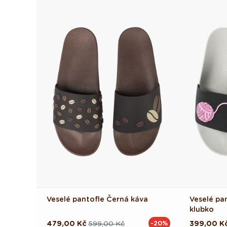
Veselé pantofle Černá káva
Veselé pa
klubko
479,00 Kč
599,00 Kč
399,00 K
-20%
Běžná
Výprodejová
Běžná
Výprodej