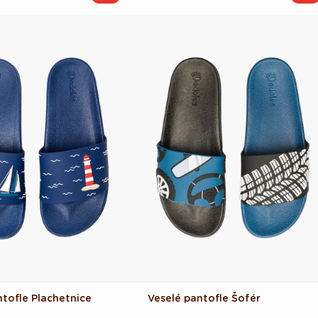
cena
cena
ntofle Plachetnice
Veselé pantofle Šofér