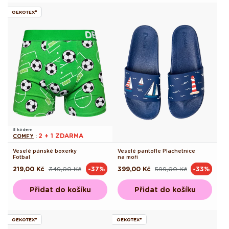
OEKOTEX®
S kódem
2 + 1 ZDARMA
COMFY
:
Veselé pánské boxerky
Veselé pantofle Plachetnice
Fotbal
na moři
219,00 Kč
349,00 Kč
399,00 Kč
599,00 Kč
-37%
-33%
Běžná
Výprodejová
Běžná
Výprodejová
cena
cena
cena
cena
Přidat do košíku
Přidat do košíku
OEKOTEX®
OEKOTEX®