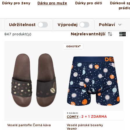
Dárky pro ženy
Dárky pro muže
Dárky pro děti
Dárkové s
prádl
Udržitelnost
Výprodej
Pohlaví
Nejrelevantnější
847
produkt(y)
OEKOTEX®
S kódem
2 + 1 ZDARMA
COMFY
:
Veselé pantofle Černá káva
Veselé pánské boxerky
Vesmír