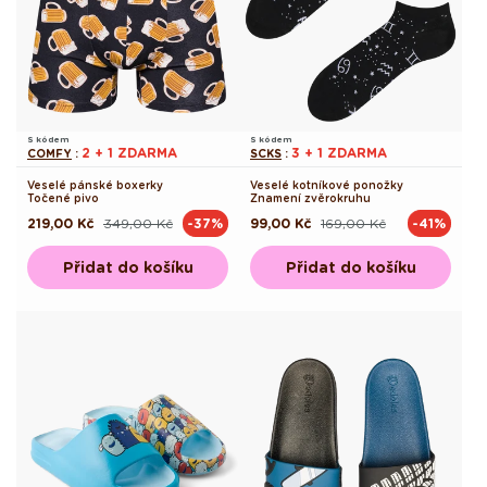
S kódem
S kódem
2 + 1 ZDARMA
3 + 1 ZDARMA
COMFY
:
SCKS
:
Veselé pánské boxerky
Veselé kotníkové ponožky
Točené pivo
Znamení zvěrokruhu
219,00 Kč
349,00 Kč
99,00 Kč
169,00 Kč
-37%
-41%
Běžná
Výprodejová
Běžná
Výprodejová
cena
cena
cena
cena
Přidat do košíku
Přidat do košíku