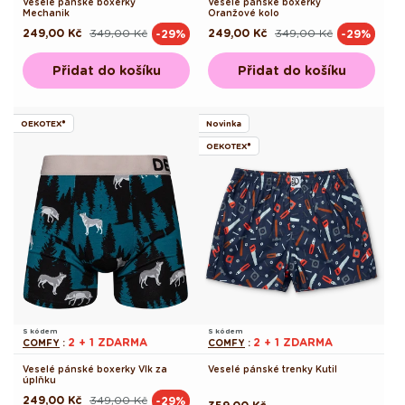
Veselé pánské boxerky
Veselé pánské boxerky
Mechanik
Oranžové kolo
249,00 Kč
349,00 Kč
249,00 Kč
349,00 Kč
-29%
-29%
Běžná
Výprodejová
Běžná
Výprodejová
cena
cena
cena
cena
Přidat do košíku
Přidat do košíku
OEKOTEX®
Novinka
OEKOTEX®
S kódem
S kódem
2 + 1 ZDARMA
2 + 1 ZDARMA
COMFY
:
COMFY
:
Veselé pánské boxerky Vlk za
Veselé pánské trenky Kutil
úplňku
249,00 Kč
349,00 Kč
-29%
Běžná
Výprodejová