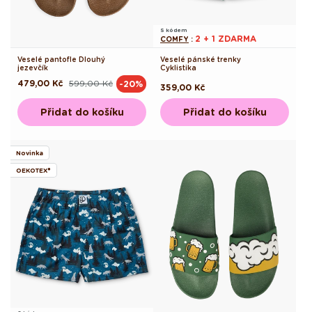
S kódem
2 + 1 ZDARMA
COMFY
:
Veselé pantofle Dlouhý
Veselé pánské trenky
jezevčík
Cyklistika
479,00 Kč
599,00 Kč
-20%
Běžná
Výprodejová
Běžná
359,00 Kč
cena
cena
cena
Přidat do košíku
Přidat do košíku
Novinka
OEKOTEX®