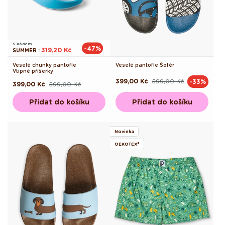
S kódem
-47%
319,20 Kč
SUMMER
:
Veselé chunky pantofle
Veselé pantofle Šofér
Vtipné příšerky
399,00 Kč
599,00 Kč
-33%
Běžná
Výprodejová
399,00 Kč
599,00 Kč
Běžná
Výprodejová
cena
cena
cena
cena
Přidat do košíku
Přidat do košíku
Novinka
OEKOTEX®