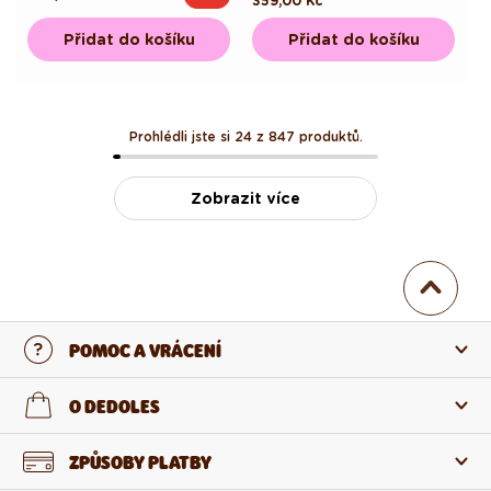
Běžná
359,00 Kč
cena
cena
cena
Přidat do košíku
Přidat do košíku
Prohlédli jste si 24 z 847 produktů.
Zobrazit více
POMOC A VRÁCENÍ
Kontaktujte nás
O DEDOLES
Nejčastější otázky
O nás
ZPŮSOBY PLATBY
Vrácení a reklamace