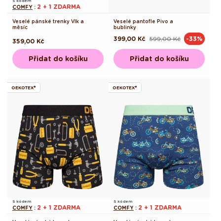
S kódem
2 + 1 ZDARMA
COMFY
:
Veselé pánské trenky Vlk a
Veselé pantofle Pivo a
měsíc
bublinky
399,00 Kč
599,00 Kč
-33%
Běžná
Výprodejová
Běžná
359,00 Kč
cena
cena
cena
Přidat do košíku
Přidat do košíku
OEKOTEX®
OEKOTEX®
S kódem
S kódem
2 + 1 ZDARMA
2 + 1 ZDARMA
COMFY
:
COMFY
: