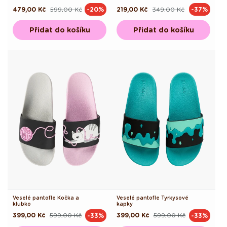
479,00 Kč
599,00 Kč
219,00 Kč
349,00 Kč
-20%
-37%
Běžná
Výprodejová
Běžná
Výprodejová
cena
cena
cena
cena
Přidat do košíku
Přidat do košíku
Veselé pantofle Kočka a
Veselé pantofle Tyrkysové
klubko
kapky
399,00 Kč
599,00 Kč
399,00 Kč
599,00 Kč
-33%
-33%
Běžná
Výprodejová
Běžná
Výprodejová
cena
cena
cena
cena