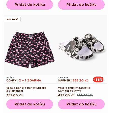
Přidat do košíku
Přidat do košíku
OEKOTEX®
S kódem
S kódem
-36%
2 + 1 ZDARMA
383,20 Kč
COMFY
:
SUMMER
:
Veselé pánské trenky Srdíčka
Veselé chunky pantofle
a plameňáci
Černobílé skvrny
Běžná
359,00 Kč
479,00 Kč
599,00 Kč
Běžná
Výprodejová
cena
cena
cena
Přidat do košíku
Přidat do košíku