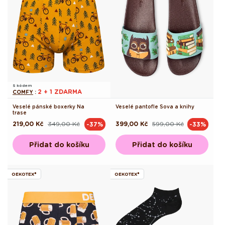
S kódem
2 + 1 ZDARMA
COMFY
:
Veselé pánské boxerky Na
Veselé pantofle Sova a knihy
trase
219,00 Kč
349,00 Kč
399,00 Kč
599,00 Kč
-37%
-33%
Běžná
Výprodejová
Běžná
Výprodejová
cena
cena
cena
cena
Přidat do košíku
Přidat do košíku
OEKOTEX®
OEKOTEX®