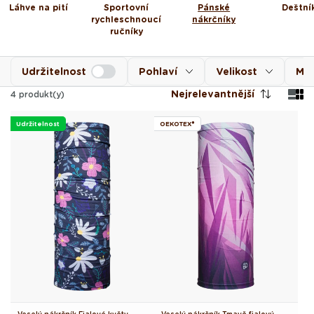
Láhve na pití
Sportovní
Pánské
Deštní
rychleschnoucí
nákrčníky
ručníky
Udržitelnost
Pohlaví
Velikost
Mot
Nejrelevantnější
4
produkt(y)
Udržitelnost
OEKOTEX®