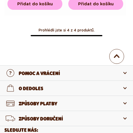
Přidat do košíku
Přidat do košíku
Prohlédli jste si 4 z 4 produktů.
POMOC A VRÁCENÍ
Kontaktujte nás
O DEDOLES
Nejčastější otázky
O nás
ZPŮSOBY PLATBY
Vrácení a reklamace
O produktech
ZPŮSOBY DORUČENÍ
Odstoupení od smlouvy
Velkoobchod
SLEDUJTE NÁS: