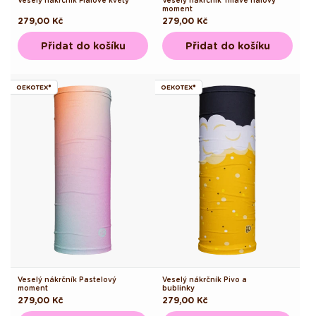
Veselý nákrčník Fialové květy
Veselý nákrčník Tmavě fialový
moment
Běžná
279,00 Kč
Běžná
279,00 Kč
cena
cena
Přidat do košíku
Přidat do košíku
OEKOTEX®
OEKOTEX®
Veselý nákrčník Pastelový
Veselý nákrčník Pivo a
moment
bublinky
Běžná
279,00 Kč
Běžná
279,00 Kč
cena
cena