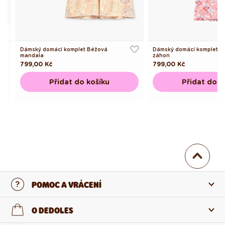
Dámský domácí komplet Béžová
Dámský domácí komplet Kv
mandala
záhon
Běžná
799,00 Kč
Běžná
799,00 Kč
cena
cena
Přidat do košíku
Přidat do k
POMOC A VRÁCENÍ
Kontaktujte nás
O DEDOLES