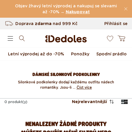
Přejít k obsahu
Objev žhavý letní výprodej a nakupuj se slevami
(49.079 Recenze)
až -70% →
Nakupovat
Doprava
zdarma
nad
999 Kč
Přihlásit se
0
Vrácení až do 100 dnů
Košík
Originální design navržený u nás
Letní výprodej až do -70%
Ponožky
Spodní prádlo
Rychlé odeslání do <48 hod
DÁMSKÉ SILONKOVÉ PODKOLENKY
Silonkové podkolenky dodají každému outfitu nádech
romantiky. Jsou-li ...
Číst více
Nejrelevantnější
0
produkt(y)
NENALEZENY ŽÁDNÉ PRODUKTY