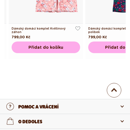
Dámský domácí komplet Květinový
Dámský domácí komplet T
záhon
polibek
Běžná
799,00 Kč
Běžná
799,00 Kč
cena
cena
Přidat do košíku
Přidat do k
POMOC A VRÁCENÍ
Kontaktujte nás
O DEDOLES