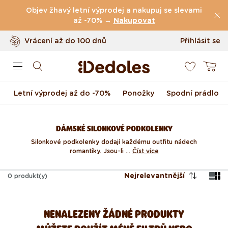
(49.079 Recenze)
Přejít k obsahu
Objev žhavý letní výprodej a nakupuj se slevami
Doprava
zdarma
až -70% →
nad
999 Kč
Nakupovat
Vrácení až do 100 dnů
Přihlásit se
0
Originální design navržený u nás
Košík
Rychlé odeslání do <48 hod
Letní výprodej až do -70%
Ponožky
Spodní prádlo
DÁMSKÉ SILONKOVÉ PODKOLENKY
Silonkové podkolenky dodají každému outfitu nádech
romantiky. Jsou-li ...
Číst více
Nejrelevantnější
0
produkt(y)
NENALEZENY ŽÁDNÉ PRODUKTY