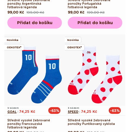
Středně vysoké žebrované
Středně vysoké žebrované
ponožky Argentinská
ponožky Portugalská
fotbalová legenda
fotbalová legenda
99,00 Kč
199,00 Kč
99,00 Kč
199,00 Kč
Běžná
Výprodejová
Běžná
Výprodejová
cena
cena
cena
cena
Přidat do košíku
Přidat do košíku
Novinka
Novinka
OEKOTEX®
OEKOTEX®
S kódem
S kódem
-63%
-63%
74,25 Kč
74,25 Kč
GOAL
:
SPEED
:
Středně vysoké žebrované
Středně vysoké žebrované
ponožky Francouzská
ponožky Puntíkovaný cyklista
fotbalová legenda