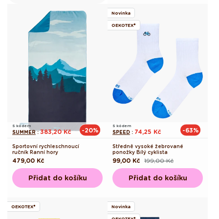
Novinka
OEKOTEX®
S kódem
S kódem
-20%
-63%
383,20 Kč
74,25 Kč
SUMMER
:
SPEED
:
Sportovní rychleschnoucí
Středně vysoké žebrované
ručník Ranní hory
ponožky Bílý cyklista
Běžná
479,00 Kč
99,00 Kč
199,00 Kč
Běžná
Výprodejová
cena
cena
cena
Přidat do košíku
Přidat do košíku
OEKOTEX®
Novinka
OEKOTEX®