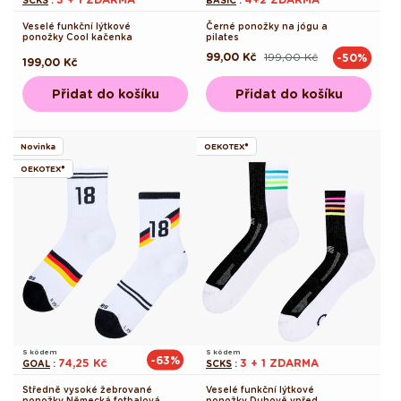
Veselé funkční lýtkové
Černé ponožky na jógu a
ponožky Cool kačenka
pilates
99,00 Kč
199,00 Kč
-50%
Běžná
Výprodejová
Běžná
199,00 Kč
cena
cena
cena
Přidat do košíku
Přidat do košíku
Novinka
OEKOTEX®
OEKOTEX®
S kódem
S kódem
-63%
74,25 Kč
3 + 1 ZDARMA
GOAL
:
SCKS
:
Středně vysoké žebrované
Veselé funkční lýtkové
ponožky Německá fotbalová
ponožky Duhově vpřed