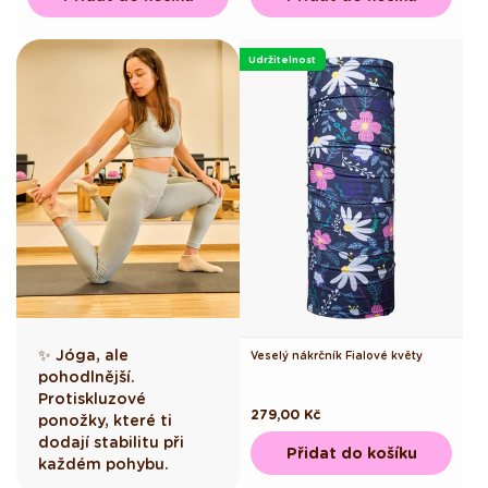
Udržitelnost
✨ Jóga, ale
Veselý nákrčník Fialové květy
pohodlnější.
Protiskluzové
Běžná
279,00 Kč
ponožky, které ti
cena
dodají stabilitu při
Přidat do košíku
každém pohybu.