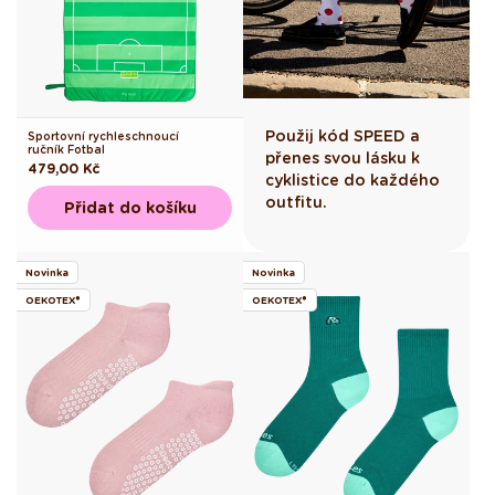
Použij kód SPEED a
Sportovní rychleschnoucí
ručník Fotbal
přenes svou lásku k
Běžná
479,00 Kč
cyklistice do každého
cena
outfitu.
Přidat do košíku
Novinka
Novinka
OEKOTEX®
OEKOTEX®