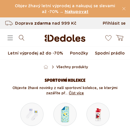
Přejít k obsahu
Objev žhavý letní výprodej a nakupuj se slevami
(49.075 Recenze)
až -70% →
Nakupovat
Doprava
zdarma
nad
999 Kč
Přihlásit se
Vrácení až do 100 dnů
0
Košík
Originální design navržený u nás
Rychlé odeslání do <48 hod
Letní výprodej až do -70%
Ponožky
Spodní prádlo
Všechny produkty
SPORTOVNÍ KOLEKCE
Objevte žhavé novinky z naší sportovní kolekce, se kterými
zazáříte př...
Číst více