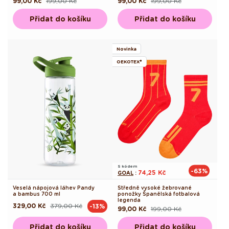
99,00 Kč
199,00 Kč
99,00 Kč
199,00 Kč
Běžná
Výprodejová
Běžná
Výprodejová
cena
cena
cena
cena
Přidat do košíku
Přidat do košíku
Novinka
OEKOTEX®
S kódem
-63%
74,25 Kč
GOAL
:
Veselá nápojová láhev Pandy
Středně vysoké žebrované
a bambus 700 ml
ponožky Španělská fotbalová
legenda
329,00 Kč
379,00 Kč
-13%
Běžná
Výprodejová
99,00 Kč
199,00 Kč
Běžná
Výprodejová
cena
cena
cena
cena
Přidat do košíku
Přidat do košíku