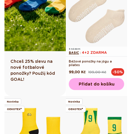
S kódem
4+2 ZDARMA
BASIC
:
Chceš 25% slevu na
Béžové ponožky na jógu a
pilates
nové fotbalové
99,00 Kč
199,00 Kč
-50%
Běžná
Výprodejová
ponožky? Použij kód
cena
cena
GOAL!
Přidat do košíku
Novinka
Novinka
OEKOTEX®
OEKOTEX®