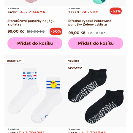
S kódem
S kódem
-63%
4+2 ZDARMA
74,25 Kč
BASIC
:
SPEED
:
Starorůžové ponožky na jógu
Středně vysoké žebrované
a pilates
ponožky Zelený cyklista
99,00 Kč
199,00 Kč
-50%
Běžná
Výprodejová
99,00 Kč
199,00 Kč
Běžná
Výprodejová
cena
cena
cena
cena
Přidat do košíku
Přidat do košíku
OEKOTEX®
Novinka
OEKOTEX®
S kódem
S kódem
3 + 1 ZDARMA
4+2 ZDARMA
SCKS
:
BASIC
: