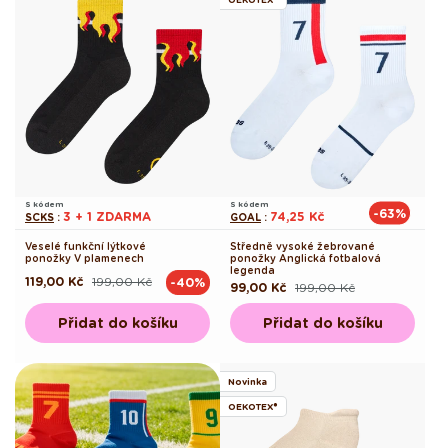
S kódem
S kódem
-63%
3 + 1 ZDARMA
74,25 Kč
SCKS
:
GOAL
:
Veselé funkční lýtkové
Středně vysoké žebrované
ponožky V plamenech
ponožky Anglická fotbalová
legenda
119,00 Kč
199,00 Kč
-40%
Běžná
Výprodejová
99,00 Kč
199,00 Kč
Běžná
Výprodejová
cena
cena
cena
cena
Přidat do košíku
Přidat do košíku
Novinka
OEKOTEX®