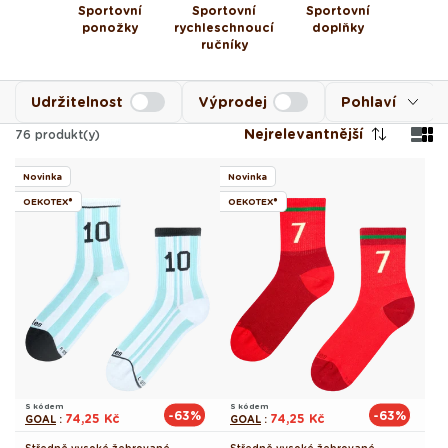
Sportovní
Sportovní
Sportovní
ponožky
rychleschnoucí
doplňky
ručníky
Udržitelnost
Výprodej
Pohlaví
Nejrelevantnější
76
produkt(y)
Novinka
Novinka
OEKOTEX®
OEKOTEX®
S kódem
S kódem
-63%
-63%
74,25 Kč
74,25 Kč
GOAL
:
GOAL
: