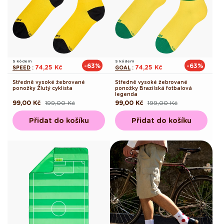
S kódem
S kódem
-63%
-63%
74,25 Kč
74,25 Kč
SPEED
:
GOAL
:
Středně vysoké žebrované
Středně vysoké žebrované
ponožky Žlutý cyklista
ponožky Brazilská fotbalová
legenda
99,00 Kč
199,00 Kč
99,00 Kč
199,00 Kč
Běžná
Výprodejová
Běžná
Výprodejová
cena
cena
cena
cena
Přidat do košíku
Přidat do košíku