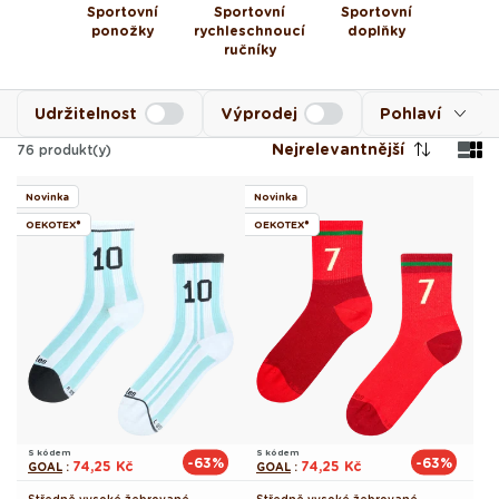
Sportovní
Sportovní
Sportovní
ponožky
rychleschnoucí
doplňky
ručníky
Udržitelnost
Výprodej
Pohlaví
Nejrelevantnější
76
produkt(y)
Novinka
Novinka
OEKOTEX®
OEKOTEX®
S kódem
S kódem
-63%
-63%
74,25 Kč
74,25 Kč
GOAL
:
GOAL
: