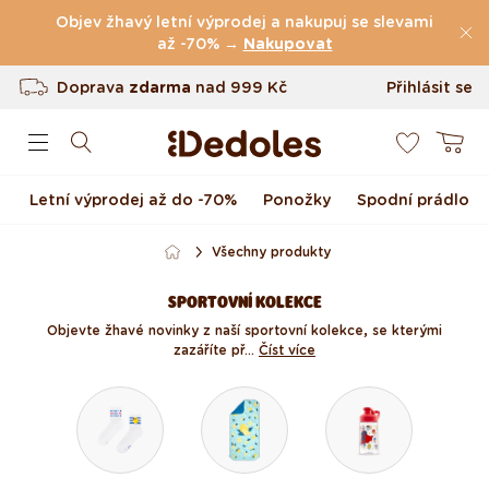
(49.079 Recenze)
Přejít k obsahu
Objev žhavý letní výprodej a nakupuj se slevami
Doprava
zdarma
až -70% →
nad
999 Kč
Nakupovat
Vrácení až do 100 dnů
Přihlásit se
0
Originální design navržený u nás
Košík
Rychlé odeslání do <48 hod
Letní výprodej až do -70%
Ponožky
Spodní prádlo
Všechny produkty
SPORTOVNÍ KOLEKCE
Objevte žhavé novinky z naší sportovní kolekce, se kterými
zazáříte př...
Číst více