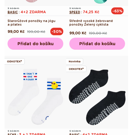
S kódem
S kódem
-63%
4+2 ZDARMA
74,25 Kč
BASIC
:
SPEED
:
Starorůžové ponožky na jógu
Středně vysoké žebrované
a pilates
ponožky Zelený cyklista
99,00 Kč
199,00 Kč
-50%
Běžná
Výprodejová
99,00 Kč
199,00 Kč
Běžná
Výprodejová
cena
cena
cena
cena
Přidat do košíku
Přidat do košíku
OEKOTEX®
Novinka
OEKOTEX®
S kódem
S kódem
3 + 1 ZDARMA
4+2 ZDARMA
SCKS
:
BASIC
: