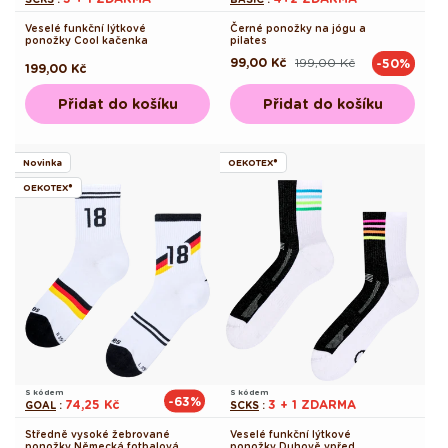
Veselé funkční lýtkové
Černé ponožky na jógu a
ponožky Cool kačenka
pilates
99,00 Kč
199,00 Kč
-50%
Běžná
Výprodejová
Běžná
199,00 Kč
cena
cena
cena
Přidat do košíku
Přidat do košíku
Novinka
OEKOTEX®
OEKOTEX®
S kódem
S kódem
-63%
74,25 Kč
3 + 1 ZDARMA
GOAL
:
SCKS
:
Středně vysoké žebrované
Veselé funkční lýtkové
ponožky Německá fotbalová
ponožky Duhově vpřed