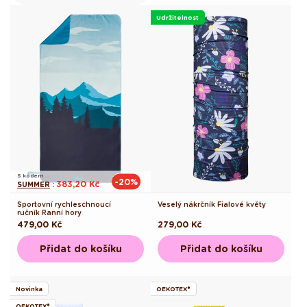
Udržitelnost
S kódem
-20%
383,20 Kč
SUMMER
:
Sportovní rychleschnoucí
Veselý nákrčník Fialové květy
ručník Ranní hory
Běžná
479,00 Kč
Běžná
279,00 Kč
cena
cena
Přidat do košíku
Přidat do košíku
Novinka
OEKOTEX®
OEKOTEX®