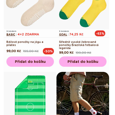
S kódem
S kódem
-63%
4+2 ZDARMA
74,25 Kč
BASIC
:
GOAL
:
Béžové ponožky na jógu a
Středně vysoké žebrované
pilates
ponožky Brazilská fotbalová
legenda
99,00 Kč
199,00 Kč
-50%
Běžná
Výprodejová
99,00 Kč
199,00 Kč
Běžná
Výprodejová
cena
cena
cena
cena
Přidat do košíku
Přidat do košíku