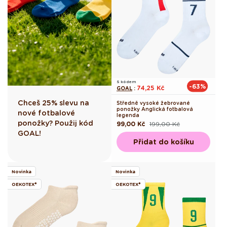
S kódem
-63%
74,25 Kč
GOAL
:
Chceš 25% slevu na
Středně vysoké žebrované
ponožky Anglická fotbalová
nové fotbalové
legenda
ponožky? Použij kód
99,00 Kč
199,00 Kč
Běžná
Výprodejová
cena
cena
GOAL!
Přidat do košíku
Novinka
Novinka
OEKOTEX®
OEKOTEX®