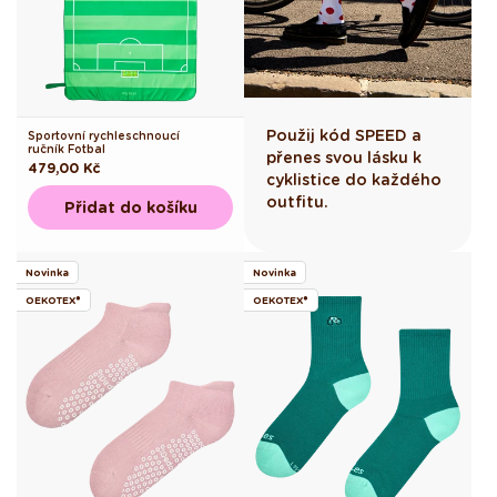
Použij kód SPEED a
Sportovní rychleschnoucí
ručník Fotbal
přenes svou lásku k
Běžná
479,00 Kč
cyklistice do každého
cena
outfitu.
Přidat do košíku
Novinka
Novinka
OEKOTEX®
OEKOTEX®