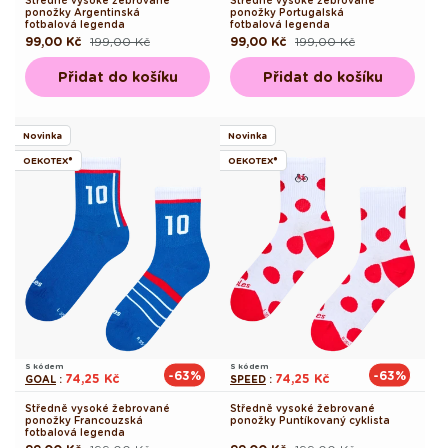
Středně vysoké žebrované
Středně vysoké žebrované
ponožky Argentinská
ponožky Portugalská
fotbalová legenda
fotbalová legenda
99,00 Kč
199,00 Kč
99,00 Kč
199,00 Kč
Běžná
Výprodejová
Běžná
Výprodejová
cena
cena
cena
cena
Přidat do košíku
Přidat do košíku
Novinka
Novinka
OEKOTEX®
OEKOTEX®
S kódem
S kódem
-63%
-63%
74,25 Kč
74,25 Kč
GOAL
:
SPEED
:
Středně vysoké žebrované
Středně vysoké žebrované
ponožky Francouzská
ponožky Puntíkovaný cyklista
fotbalová legenda