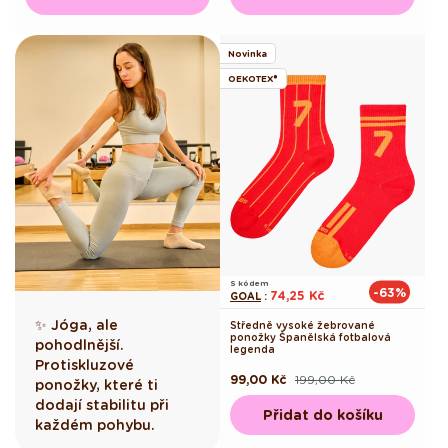
Novinka
OEKOTEX®
S kódem
-63%
74,25 Kč
GOAL
:
✨ Jóga, ale
Středně vysoké žebrované
ponožky Španělská fotbalová
pohodlnější.
legenda
Protiskluzové
99,00 Kč
199,00 Kč
Běžná
Výprodejová
ponožky, které ti
cena
cena
dodají stabilitu při
Přidat do košíku
každém pohybu.