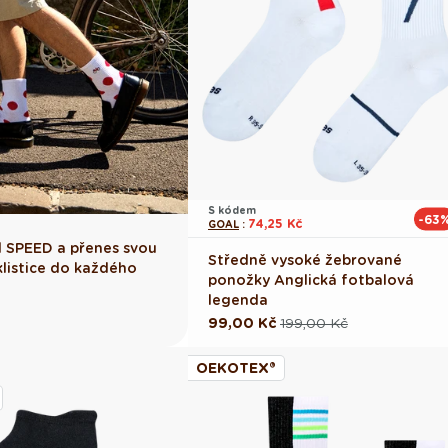
S kódem
-63
74,25 Kč
GOAL
:
d SPEED a přenes svou
Středně vysoké žebrované
klistice do každého
ponožky Anglická fotbalová
legenda
99,00 Kč
199,00 Kč
Běžná
Výprodejová
cena
cena
OEKOTEX®