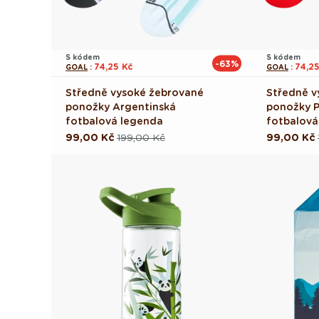
S kódem
S kódem
-63%
74,25 Kč
74,2
GOAL
:
GOAL
:
Středně vysoké žebrované
Středně v
ponožky Argentinská
ponožky P
fotbalová legenda
fotbalová
99,00 Kč
199,00 Kč
99,00 Kč
Běžná
Výprodejová
Běžná
Výprodej
cena
cena
cena
cena