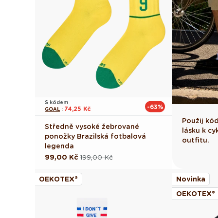
S kódem
-63%
74,25 Kč
GOAL
:
Použij kó
Středně vysoké žebrované
lásku k cy
ponožky Brazilská fotbalová
outfitu.
legenda
99,00 Kč
199,00 Kč
Běžná
Výprodejová
cena
cena
OEKOTEX®
Novinka
OEKOTEX®