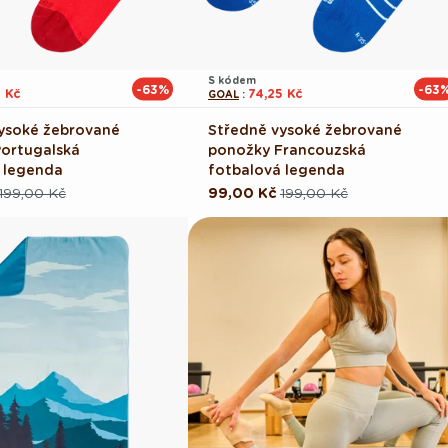
S kódem
-63%
-63
5 Kč
74,25 Kč
GOAL
:
ysoké žebrované
Středně vysoké žebrované
ortugalská
ponožky Francouzská
 legenda
fotbalová legenda
199,00 Kč
99,00 Kč
199,00 Kč
ová
Běžná
Výprodejová
cena
cena