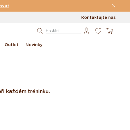
ovat
Kontaktujte nás
0
Košík
Hledání
Outlet
Novinky
při každém tréninku.