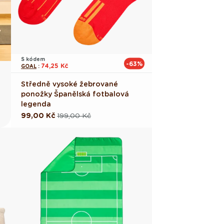
S kódem
-63%
74,25 Kč
GOAL
:
Středně vysoké žebrované
ponožky Španělská fotbalová
legenda
99,00 Kč
199,00 Kč
Běžná
Výprodejová
cena
cena