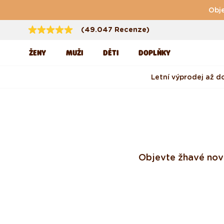
Přejít k obsahu
Obje
(49.047 Recenze)
ŽENY
MUŽI
DĚTI
DOPLŇKY
Letní výprodej až d
Objevte žhavé novin