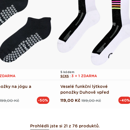
S kódem
 ZDARMA
3 + 1 ZDARMA
SCKS
:
ožky na jógu a
Veselé funkční lýtkové
ponožky Duhově vpřed
199,00 Kč
119,00 Kč
199,00 Kč
-50%
-40%
ová
Běžná
Výprodejová
cena
cena
Prohlédli jste si 21 z 76 produktů.