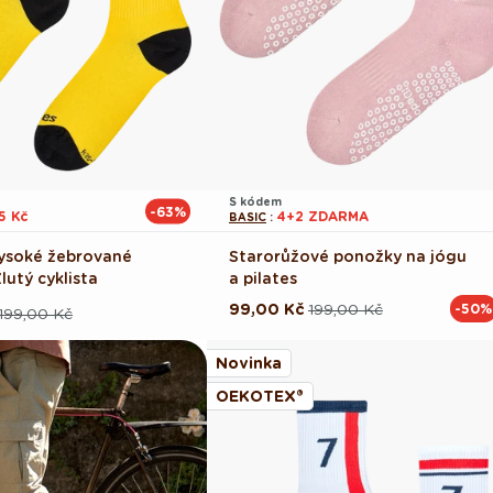
S kódem
-63%
5 Kč
4+2 ZDARMA
BASIC
:
ysoké žebrované
Starorůžové ponožky na jógu
lutý cyklista
a pilates
99,00 Kč
199,00 Kč
-50%
Běžná
Výprodejová
199,00 Kč
ová
cena
cena
Novinka
OEKOTEX®