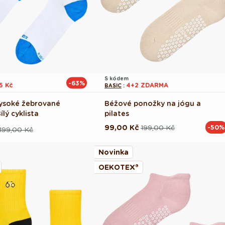
S kódem
-63%
5 Kč
4+2 ZDARMA
BASIC
:
ysoké žebrované
Béžové ponožky na jógu a
lý cyklista
pilates
99,00 Kč
199,00 Kč
-50%
Běžná
Výprodejová
199,00 Kč
ová
cena
cena
Novinka
OEKOTEX®