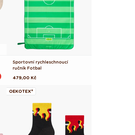
Sportovní rychleschnoucí
ručník Fotbal
Běžná
479,00 Kč
cena
OEKOTEX®