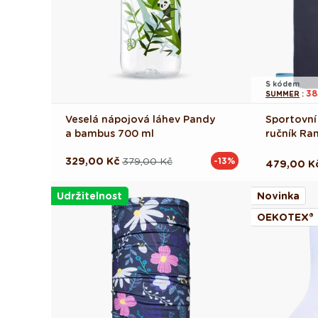
S kódem
38
SUMMER
:
Veselá nápojová láhev Pandy
Sportovní
a bambus 700 ml
ručník Ra
329,00 Kč
379,00 Kč
-13%
Běžná
Výprodejová
Běžná
479,00 K
cena
cena
cena
Udržitelnost
Novinka
OEKOTEX®