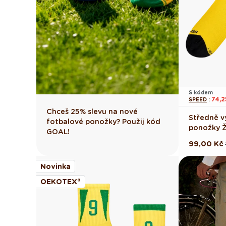
S kódem
74,2
SPEED
:
Chceš 25% slevu na nové
Středně v
fotbalové ponožky? Použij kód
ponožky Ž
GOAL!
99,00 Kč
Běžná
Výprodej
cena
cena
Novinka
OEKOTEX®