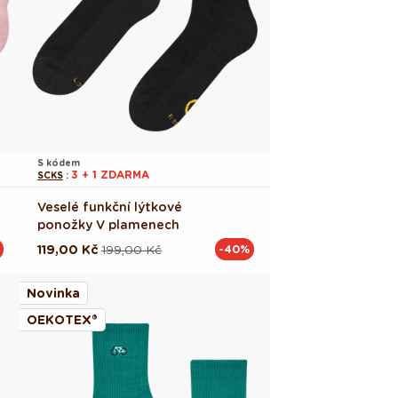
S kódem
3 + 1 ZDARMA
SCKS
:
Veselé funkční lýtkové
ponožky V plamenech
119,00 Kč
199,00 Kč
-40%
Běžná
Výprodejová
cena
cena
Novinka
OEKOTEX®