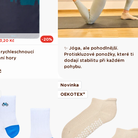
-20%
3,20 Kč
✨ Jóga, ale pohodlnější.
 rychleschnoucí
Protiskluzové ponožky, které ti
nní hory
dodají stabilitu při každém
pohybu.
č
Novinka
OEKOTEX®