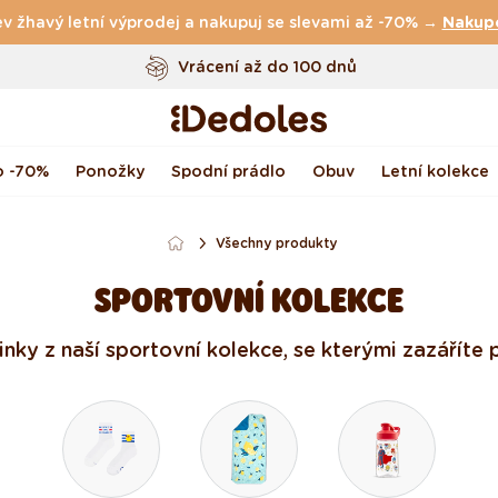
v žhavý letní výprodej a nakupuj se slevami až -70% →
Vrácení až do 100 dnů
Nakup
Originální design navržený u nás
Rychlé odeslání do <48 hod
o -70%
Ponožky
Spodní prádlo
Obuv
Letní kolekce
Všechny produkty
SPORTOVNÍ KOLEKCE
ky z naší sportovní kolekce, se kterými zazáříte 