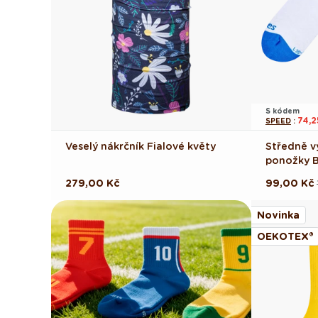
S kódem
74,2
SPEED
:
Veselý nákrčník Fialové květy
Středně v
ponožky Bí
Běžná
279,00 Kč
99,00 Kč
Běžná
Výprodej
cena
cena
cena
Novinka
OEKOTEX®