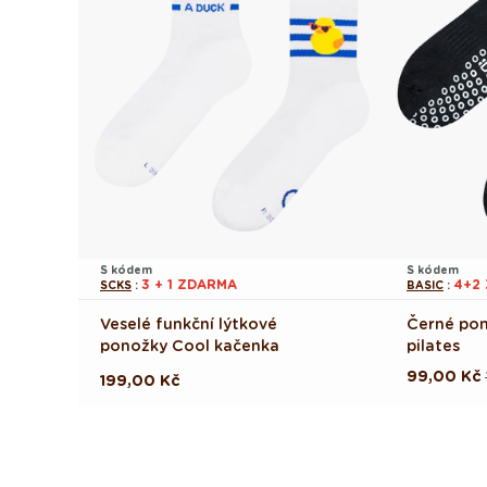
S kódem
S kódem
3 + 1 ZDARMA
4+2
SCKS
:
BASIC
:
Veselé funkční lýtkové
Černé pon
ponožky Cool kačenka
pilates
99,00 Kč
Běžná
Výprodej
Běžná
199,00 Kč
cena
cena
cena