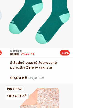
S kódem
%
-63%
74,25 Kč
SPEED
:
Středně vysoké žebrované
ponožky Zelený cyklista
99,00 Kč
199,00 Kč
Běžná
Výprodejová
cena
cena
Novinka
OEKOTEX®