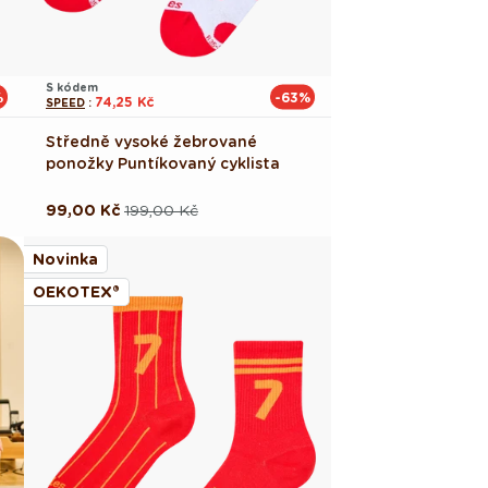
S kódem
%
-63%
74,25 Kč
SPEED
:
Středně vysoké žebrované
ponožky Puntíkovaný cyklista
99,00 Kč
199,00 Kč
Běžná
Výprodejová
cena
cena
Novinka
OEKOTEX®