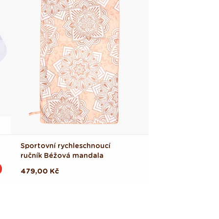
Sportovní rychleschnoucí
ručník Béžová mandala
Běžná
479,00 Kč
cena