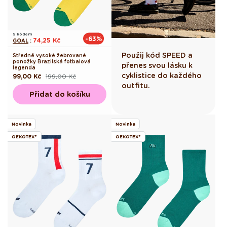
S kódem
-63%
74,25 Kč
GOAL
:
Použij kód SPEED a
Středně vysoké žebrované
ponožky Brazilská fotbalová
přenes svou lásku k
legenda
cyklistice do každého
99,00 Kč
199,00 Kč
Běžná
Výprodejová
cena
cena
outfitu.
Přidat do košíku
Novinka
Novinka
OEKOTEX®
OEKOTEX®