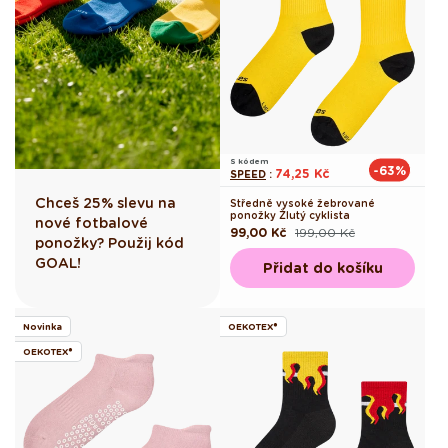
S kódem
-63%
74,25 Kč
SPEED
:
Chceš 25% slevu na
Středně vysoké žebrované
ponožky Žlutý cyklista
nové fotbalové
99,00 Kč
199,00 Kč
Běžná
Výprodejová
ponožky? Použij kód
cena
cena
GOAL!
Přidat do košíku
Novinka
OEKOTEX®
OEKOTEX®