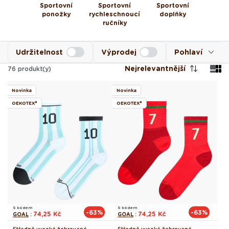
Sportovní
Sportovní
Sportovní
ponožky
rychleschnoucí
doplňky
ručníky
Udržitelnost
Výprodej
Pohlaví
Nejrelevantnější
76
produkt(y)
Novinka
Novinka
OEKOTEX®
OEKOTEX®
S kódem
S kódem
-63%
-63%
74,25 Kč
74,25 Kč
GOAL
:
GOAL
: