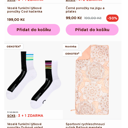
Veselé funkční lýtkové
Černé ponožky na jógu a
ponožky Cool kačenka
pilates
99,00 Kč
199,00 Kč
-50%
Běžná
Výprodejová
Běžná
199,00 Kč
cena
cena
cena
Přidat do košíku
Přidat do košíku
OEKOTEX®
Novinka
OEKOTEX®
S kódem
3 + 1 ZDARMA
SCKS
:
Veselé funkční lýtkové
Sportovní rychleschnoucí
ponožky Duhově vpřed
ručník Béžová mandala