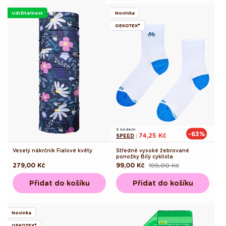
Udržitelnost
Novinka
OEKOTEX®
S kódem
-63%
74,25 Kč
SPEED
:
Veselý nákrčník Fialové květy
Středně vysoké žebrované
ponožky Bílý cyklista
Běžná
279,00 Kč
99,00 Kč
199,00 Kč
Běžná
Výprodejová
cena
cena
cena
Přidat do košíku
Přidat do košíku
Novinka
OEKOTEX®