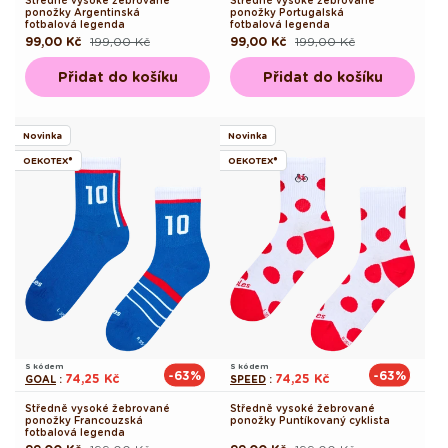
Středně vysoké žebrované
Středně vysoké žebrované
ponožky Argentinská
ponožky Portugalská
fotbalová legenda
fotbalová legenda
99,00 Kč
199,00 Kč
99,00 Kč
199,00 Kč
Běžná
Výprodejová
Běžná
Výprodejová
cena
cena
cena
cena
Přidat do košíku
Přidat do košíku
Novinka
Novinka
OEKOTEX®
OEKOTEX®
S kódem
S kódem
-63%
-63%
74,25 Kč
74,25 Kč
GOAL
:
SPEED
:
Středně vysoké žebrované
Středně vysoké žebrované
ponožky Francouzská
ponožky Puntíkovaný cyklista
fotbalová legenda