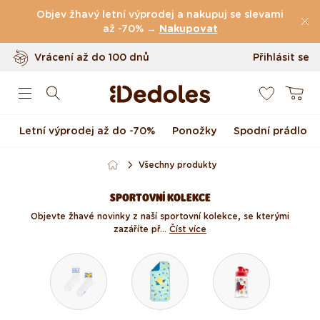
(49.047 Recenze)
Přejít k obsahu
Objev žhavý letní výprodej a nakupuj se slevami
Doprava
zdarma
až -70% →
nad
999 Kč
Nakupovat
Vrácení až do 100 dnů
Přihlásit se
0
Originální design navržený u nás
Košík
Rychlé odeslání do <48 hod
Letní výprodej až do -70%
Ponožky
Spodní prádlo
Všechny produkty
SPORTOVNÍ KOLEKCE
Objevte žhavé novinky z naší sportovní kolekce, se kterými
zazáříte př...
Číst více