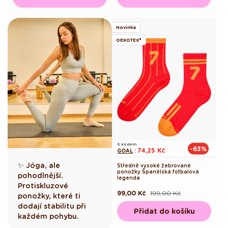
Novinka
OEKOTEX®
S kódem
-63%
74,25 Kč
GOAL
:
✨ Jóga, ale
Středně vysoké žebrované
ponožky Španělská fotbalová
pohodlnější.
legenda
Protiskluzové
99,00 Kč
199,00 Kč
Běžná
Výprodejová
ponožky, které ti
cena
cena
dodají stabilitu při
Přidat do košíku
každém pohybu.