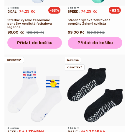
S kódem
S kódem
-63%
-63%
74,25 Kč
74,25 Kč
GOAL
:
SPEED
:
Středně vysoké žebrované
Středně vysoké žebrované
ponožky Anglická fotbalová
ponožky Zelený cyklista
legenda
99,00 Kč
199,00 Kč
99,00 Kč
199,00 Kč
Běžná
Výprodejová
Běžná
Výprodejová
cena
cena
cena
cena
Přidat do košíku
Přidat do košíku
OEKOTEX®
Novinka
OEKOTEX®
S kódem
S kódem
3 + 1 ZDARMA
4+2 ZDARMA
SCKS
:
BASIC
: