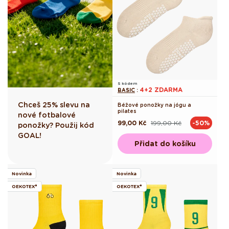
S kódem
4+2 ZDARMA
BASIC
:
Chceš 25% slevu na
Béžové ponožky na jógu a
pilates
nové fotbalové
99,00 Kč
199,00 Kč
-50%
Běžná
Výprodejová
ponožky? Použij kód
cena
cena
GOAL!
Přidat do košíku
Novinka
Novinka
OEKOTEX®
OEKOTEX®