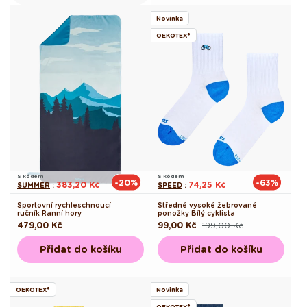
Novinka
OEKOTEX®
S kódem
S kódem
-20%
-63%
383,20 Kč
74,25 Kč
SUMMER
:
SPEED
:
Sportovní rychleschnoucí
Středně vysoké žebrované
ručník Ranní hory
ponožky Bílý cyklista
Běžná
479,00 Kč
99,00 Kč
199,00 Kč
Běžná
Výprodejová
cena
cena
cena
Přidat do košíku
Přidat do košíku
OEKOTEX®
Novinka
OEKOTEX®