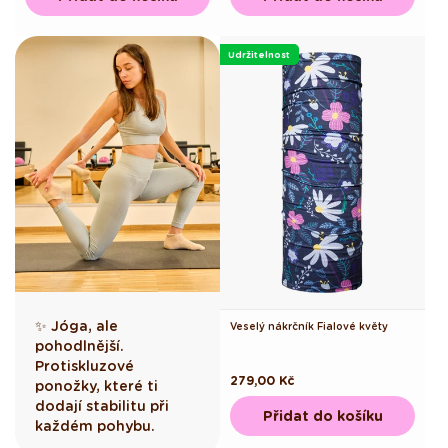
Udržitelnost
✨ Jóga, ale
Veselý nákrčník Fialové květy
pohodlnější.
Protiskluzové
Běžná
279,00 Kč
ponožky, které ti
cena
dodají stabilitu při
Přidat do košíku
každém pohybu.