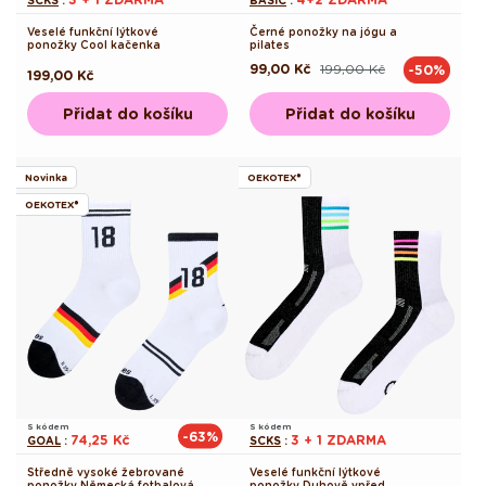
Veselé funkční lýtkové
Černé ponožky na jógu a
ponožky Cool kačenka
pilates
99,00 Kč
199,00 Kč
-50%
Běžná
Výprodejová
Běžná
199,00 Kč
cena
cena
cena
Přidat do košíku
Přidat do košíku
Novinka
OEKOTEX®
OEKOTEX®
S kódem
S kódem
-63%
74,25 Kč
3 + 1 ZDARMA
GOAL
:
SCKS
:
Středně vysoké žebrované
Veselé funkční lýtkové
ponožky Německá fotbalová
ponožky Duhově vpřed