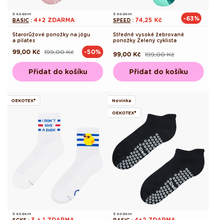
S kódem
S kódem
-63%
4+2 ZDARMA
74,25 Kč
BASIC
:
SPEED
:
Starorůžové ponožky na jógu
Středně vysoké žebrované
a pilates
ponožky Zelený cyklista
99,00 Kč
199,00 Kč
-50%
Běžná
Výprodejová
99,00 Kč
199,00 Kč
Běžná
Výprodejová
cena
cena
cena
cena
Přidat do košíku
Přidat do košíku
OEKOTEX®
Novinka
OEKOTEX®
S kódem
S kódem
3 + 1 ZDARMA
4+2 ZDARMA
SCKS
:
BASIC
: