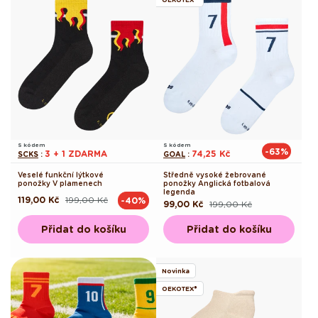
S kódem
S kódem
-63%
3 + 1 ZDARMA
74,25 Kč
SCKS
:
GOAL
:
Veselé funkční lýtkové
Středně vysoké žebrované
ponožky V plamenech
ponožky Anglická fotbalová
legenda
119,00 Kč
199,00 Kč
-40%
Běžná
Výprodejová
99,00 Kč
199,00 Kč
Běžná
Výprodejová
cena
cena
cena
cena
Přidat do košíku
Přidat do košíku
Novinka
OEKOTEX®