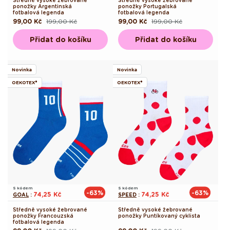
Středně vysoké žebrované
Středně vysoké žebrované
ponožky Argentinská
ponožky Portugalská
fotbalová legenda
fotbalová legenda
99,00 Kč
199,00 Kč
99,00 Kč
199,00 Kč
Běžná
Výprodejová
Běžná
Výprodejová
cena
cena
cena
cena
Přidat do košíku
Přidat do košíku
Novinka
Novinka
OEKOTEX®
OEKOTEX®
S kódem
S kódem
-63%
-63%
74,25 Kč
74,25 Kč
GOAL
:
SPEED
:
Středně vysoké žebrované
Středně vysoké žebrované
ponožky Francouzská
ponožky Puntíkovaný cyklista
fotbalová legenda