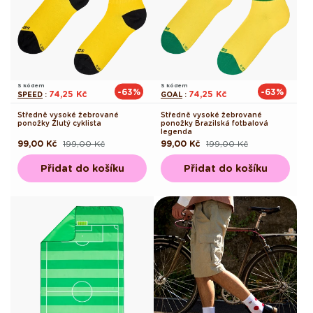
S kódem
S kódem
-63%
-63%
74,25 Kč
74,25 Kč
SPEED
:
GOAL
:
Středně vysoké žebrované
Středně vysoké žebrované
ponožky Žlutý cyklista
ponožky Brazilská fotbalová
legenda
99,00 Kč
199,00 Kč
99,00 Kč
199,00 Kč
Běžná
Výprodejová
Běžná
Výprodejová
cena
cena
cena
cena
Přidat do košíku
Přidat do košíku