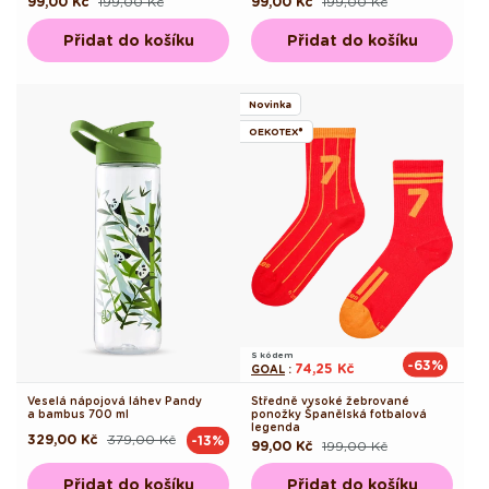
99,00 Kč
199,00 Kč
99,00 Kč
199,00 Kč
Běžná
Výprodejová
Běžná
Výprodejová
cena
cena
cena
cena
Přidat do košíku
Přidat do košíku
Novinka
OEKOTEX®
S kódem
-63%
74,25 Kč
GOAL
:
Veselá nápojová láhev Pandy
Středně vysoké žebrované
a bambus 700 ml
ponožky Španělská fotbalová
legenda
329,00 Kč
379,00 Kč
-13%
Běžná
Výprodejová
99,00 Kč
199,00 Kč
Běžná
Výprodejová
cena
cena
cena
cena
Přidat do košíku
Přidat do košíku