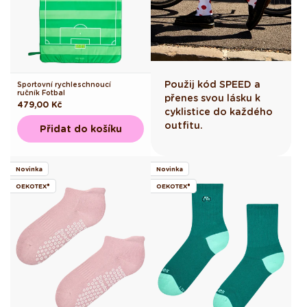
Použij kód SPEED a
Sportovní rychleschnoucí
ručník Fotbal
přenes svou lásku k
Běžná
479,00 Kč
cyklistice do každého
cena
outfitu.
Přidat do košíku
Novinka
Novinka
OEKOTEX®
OEKOTEX®