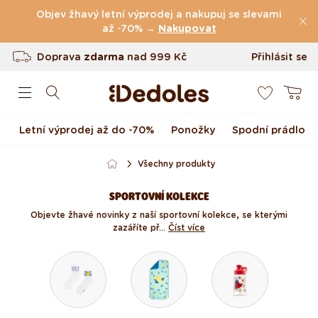
Přejít k obsahu
Objev žhavý letní výprodej a nakupuj se slevami
(49.079 Recenze)
až -70% →
Nakupovat
Doprava
zdarma
nad
999 Kč
Přihlásit se
0
Vrácení až do 100 dnů
Košík
Originální design navržený u nás
Letní výprodej až do -70%
Ponožky
Spodní prádlo
Rychlé odeslání do <48 hod
Všechny produkty
SPORTOVNÍ KOLEKCE
Objevte žhavé novinky z naší sportovní kolekce, se kterými
zazáříte př...
Číst více