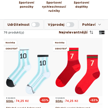
Sportovní
Sportovní
Sportovní
ponožky
rychleschnoucí
doplňky
ručníky
Udržitelnost
Výprodej
Pohlaví
Nejrelevantnější
76
produkt(y)
Novinka
Novinka
OEKOTEX®
OEKOTEX®
S kódem
S kódem
-63%
-63%
74,25 Kč
74,25 Kč
GOAL
:
GOAL
: