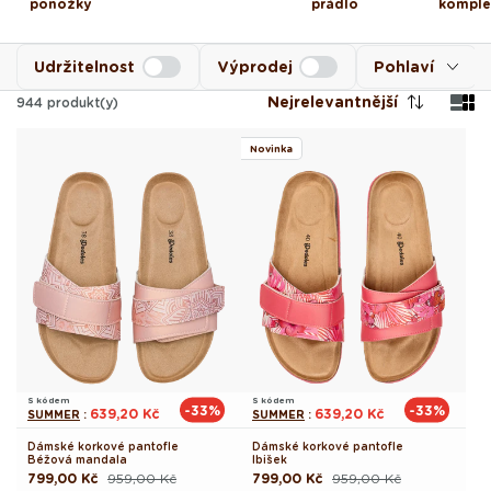
ponožky
prádlo
komple
Udržitelnost
Výprodej
Pohlaví
Nejrelevantnější
944
produkt(y)
Novinka
S kódem
S kódem
-33%
-33%
639,20 Kč
639,20 Kč
SUMMER
:
SUMMER
:
Dámské korkové pantofle
Dámské korkové pantofle
Béžová mandala
Ibišek
799,00 Kč
959,00 Kč
799,00 Kč
959,00 Kč
Běžná
Výprodejová
Běžná
Výprodejová