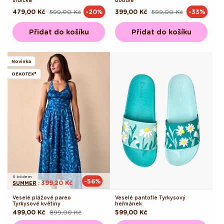
srdíčka
bobule
479,00 Kč
599,00 Kč
399,00 Kč
599,00 Kč
-20%
-33%
Běžná
Výprodejová
Běžná
Výprodejová
cena
cena
cena
cena
Přidat do košíku
Přidat do košíku
Novinka
OEKOTEX®
S kódem
-56%
399,20 Kč
SUMMER
:
Veselé plážové pareo
Veselé pantofle Tyrkysový
Tyrkysové květiny
heřmánek
499,00 Kč
899,00 Kč
Běžná
599,00 Kč
Běžná
Výprodejová
cena
cena
cena