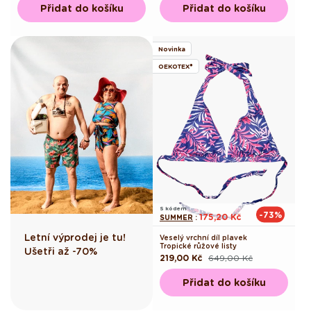
Přidat do košíku
Přidat do košíku
Novinka
OEKOTEX®
S kódem
-73%
175,20 Kč
SUMMER
:
Letní výprodej je tu!
Veselý vrchní díl plavek
Tropické růžové listy
Ušetři až -70%
219,00 Kč
649,00 Kč
Běžná
Výprodejová
cena
cena
Přidat do košíku