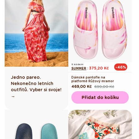
S kódem
-46%
375,20 Kč
SUMMER
:
Jedno pareo.
Dámské pantofle na
platformě Růžový mramor
Nekonečno letních
469,00 Kč
699,00 Kč
Běžná
Výprodejová
outfitů. Vyber si svoje!
cena
cena
→
Přidat do košíku