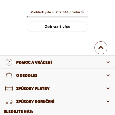
Prohlédli jste si 21 z 944 produktů.
Zobrazit více
POMOC A VRÁCENÍ
Kontaktujte nás
O DEDOLES
Nejčastější otázky
O nás
ZPŮSOBY PLATBY
Vrácení a reklamace
O produktech
ZPŮSOBY DORUČENÍ
Odstoupení od smlouvy
Velkoobchod
SLEDUJTE NÁS: