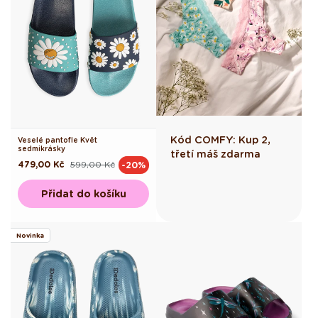
Kód COMFY: Kup 2,
Veselé pantofle Květ
sedmikrásky
třetí máš zdarma
479,00 Kč
599,00 Kč
-20%
Běžná
Výprodejová
cena
cena
Přidat do košíku
Novinka