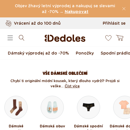
(49.075 Recenze)
Přejít k obsahu
Objev žhavý letní výprodej a nakupuj se slevami
Doprava
zdarma
až -70% →
nad
999 Kč
Nakupovat
Vrácení až do 100 dnů
Přihlásit se
0
Originální design navržený u nás
Košík
Rychlé odeslání do <48 hod
Dámský výprodej až do -70%
Ponožky
Spodní prádl
VŠE DÁMSKÉ OBLEČENÍ
Chybí ti originální módní kousek, který dlouho vydrží? Projdi si
veške...
Číst více
Dámské
Dámská obuv
Dámské spodní
Dámské d