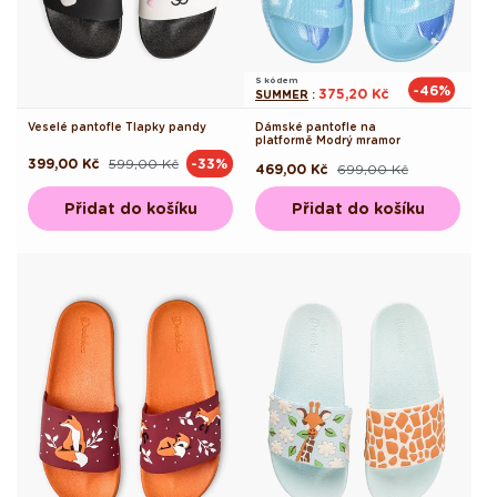
S kódem
-46%
375,20 Kč
SUMMER
:
Veselé pantofle Tlapky pandy
Dámské pantofle na
platformě Modrý mramor
399,00 Kč
599,00 Kč
-33%
Běžná
Výprodejová
469,00 Kč
699,00 Kč
Běžná
Výprodejová
cena
cena
cena
cena
Přidat do košíku
Přidat do košíku