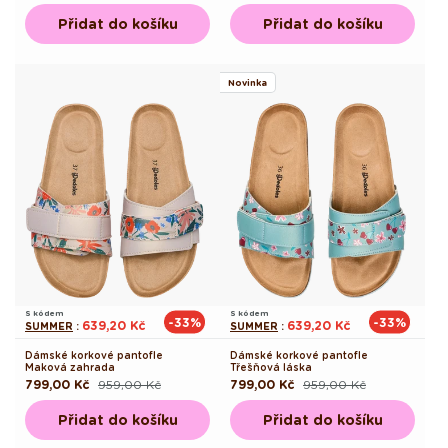
cena
cena
cena
cena
Přidat do košíku
Přidat do košíku
Novinka
S kódem
S kódem
-33%
-33%
639,20 Kč
639,20 Kč
SUMMER
:
SUMMER
:
Dámské korkové pantofle
Dámské korkové pantofle
Maková zahrada
Třešňová láska
799,00 Kč
959,00 Kč
799,00 Kč
959,00 Kč
Běžná
Výprodejová
Běžná
Výprodejová
cena
cena
cena
cena
Přidat do košíku
Přidat do košíku