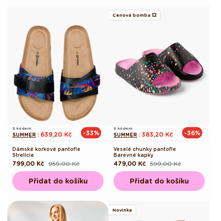
Cenová bomba 💥
S kódem
S kódem
-33%
-36%
639,20 Kč
383,20 Kč
SUMMER
:
SUMMER
:
Dámské korkové pantofle
Veselé chunky pantofle
Strelície
Barevné kapky
799,00 Kč
959,00 Kč
479,00 Kč
599,00 Kč
Běžná
Výprodejová
Běžná
Výprodejová
cena
cena
cena
cena
Přidat do košíku
Přidat do košíku
Novinka