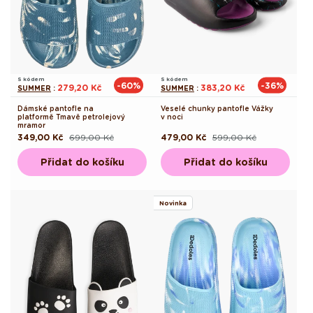
S kódem
S kódem
-60%
-36%
279,20 Kč
383,20 Kč
SUMMER
:
SUMMER
:
Dámské pantofle na
Veselé chunky pantofle Vážky
platformě Tmavě petrolejový
v noci
mramor
349,00 Kč
699,00 Kč
479,00 Kč
599,00 Kč
Běžná
Výprodejová
Běžná
Výprodejová
cena
cena
cena
cena
Přidat do košíku
Přidat do košíku
Novinka