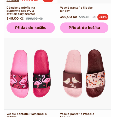
Dámské pantofle na
Veselé pantofle Sladké
platformě Béžový a
jahody
světlemodrý mramor
399,00 Kč
599,00 Kč
-33%
Běžná
Výprodejová
349,00 Kč
699,00 Kč
Běžná
Výprodejová
cena
cena
cena
cena
Přidat do košíku
Přidat do košíku
Veselé pantofle Plameňáci a
Veselé pantofle Ptáčci a