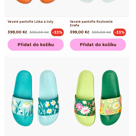
Veselé pantofle Liška a listy
Veselé pantofle Roztomilá
žirafa
399,00 Kč
599,00 Kč
399,00 Kč
599,00 Kč
-33%
-33%
Běžná
Výprodejová
Běžná
Výprodejová
cena
cena
cena
cena
Přidat do košíku
Přidat do košíku