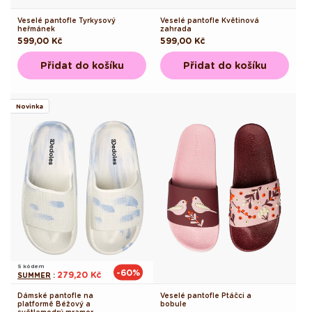
Veselé pantofle Tyrkysový
Veselé pantofle Květinová
heřmánek
zahrada
Běžná
599,00 Kč
Běžná
599,00 Kč
cena
cena
Přidat do košíku
Přidat do košíku
Novinka
S kódem
-60%
279,20 Kč
SUMMER
:
Dámské pantofle na
Veselé pantofle Ptáčci a
platformě Béžový a
bobule