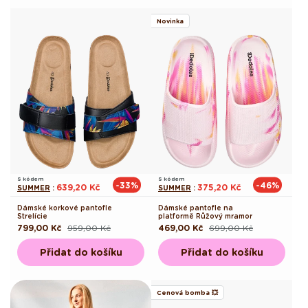
Novinka
S kódem
S kódem
-33%
-46%
639,20 Kč
375,20 Kč
SUMMER
:
SUMMER
:
Dámské korkové pantofle
Dámské pantofle na
Strelície
platformě Růžový mramor
799,00 Kč
959,00 Kč
469,00 Kč
699,00 Kč
Běžná
Výprodejová
Běžná
Výprodejová
cena
cena
cena
cena
Přidat do košíku
Přidat do košíku
Cenová bomba 💥