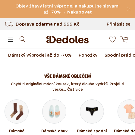
(49.047 Recenze)
Přejít k obsahu
Objev žhavý letní výprodej a nakupuj se slevami
Doprava
zdarma
až -70% →
nad
999 Kč
Nakupovat
Vrácení až do 100 dnů
Přihlásit se
0
Originální design navržený u nás
Košík
Rychlé odeslání do <48 hod
Dámský výprodej až do -70%
Ponožky
Spodní prádl
VŠE DÁMSKÉ OBLEČENÍ
Chybí ti originální módní kousek, který dlouho vydrží? Projdi si
veške...
Číst více
Dámské
Dámská obuv
Dámské spodní
Dámské d