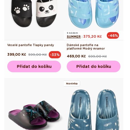
S kódem
-46%
375,20 Kč
SUMMER
:
Veselé pantofle Tlapky pandy
Dámské pantofle na
platformě Modrý mramor
399,00 Kč
599,00 Kč
-33%
Běžná
Výprodejová
469,00 Kč
699,00 Kč
Běžná
Výprodejová
cena
cena
cena
cena
Přidat do košíku
Přidat do košíku
Novinka