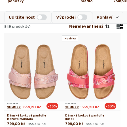
ponožky
prádlo
komple
Udržitelnost
Výprodej
Pohlaví
Nejrelevantnější
949
produkt(y)
Novinka
S kódem
S kódem
-33%
-33%
639,20 Kč
639,20 Kč
SUMMER
:
SUMMER
:
Dámské korkové pantofle
Dámské korkové pantofle
Béžová mandala
Ibišek
799,00 Kč
959,00 Kč
799,00 Kč
959,00 Kč
Běžná
Výprodejová
Běžná
Výprodejová