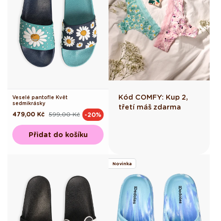
Kód COMFY: Kup 2,
Veselé pantofle Květ
sedmikrásky
třetí máš zdarma
479,00 Kč
599,00 Kč
-20%
Běžná
Výprodejová
cena
cena
Přidat do košíku
Novinka