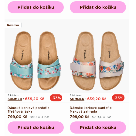
cena
cena
cena
cena
Přidat do košíku
Přidat do košíku
Novinka
S kódem
S kódem
-33%
-33%
639,20 Kč
639,20 Kč
SUMMER
:
SUMMER
:
Dámské korkové pantofle
Dámské korkové pantofle
Třešňová láska
Maková zahrada
799,00 Kč
959,00 Kč
799,00 Kč
959,00 Kč
Běžná
Výprodejová
Běžná
Výprodejová
cena
cena
cena
cena
Přidat do košíku
Přidat do košíku