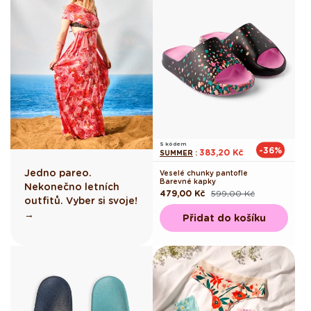
S kódem
-36%
383,20 Kč
SUMMER
:
Jedno pareo.
Veselé chunky pantofle
Barevné kapky
Nekonečno letních
479,00 Kč
599,00 Kč
Běžná
Výprodejová
outfitů. Vyber si svoje!
cena
cena
→
Přidat do košíku