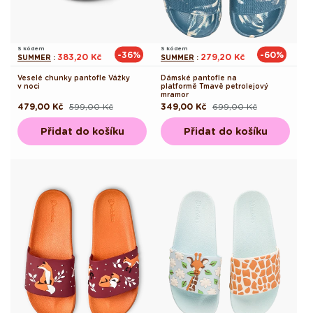
S kódem
S kódem
-36%
-60%
383,20 Kč
279,20 Kč
SUMMER
:
SUMMER
:
Veselé chunky pantofle Vážky
Dámské pantofle na
v noci
platformě Tmavě petrolejový
mramor
479,00 Kč
599,00 Kč
349,00 Kč
699,00 Kč
Běžná
Výprodejová
Běžná
Výprodejová
cena
cena
cena
cena
Přidat do košíku
Přidat do košíku