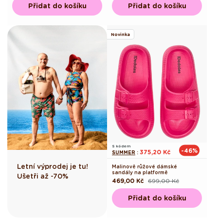
Přidat do košíku
Přidat do košíku
Novinka
S kódem
-46%
375,20 Kč
SUMMER
:
Letní výprodej je tu!
Malinově růžové dámské
sandály na platformě
Ušetři až -70%
469,00 Kč
699,00 Kč
Běžná
Výprodejová
cena
cena
Přidat do košíku