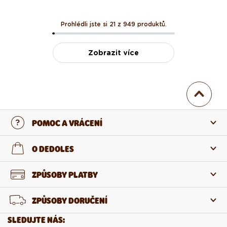
Prohlédli jste si 21 z 949 produktů.
Zobrazit více
POMOC A VRÁCENÍ
Kontaktujte nás
O DEDOLES
Nejčastější otázky
O nás
ZPŮSOBY PLATBY
Vrácení a reklamace
O produktech
ZPŮSOBY DORUČENÍ
Odstoupení od smlouvy
Velkoobchod
SLEDUJTE NÁS: