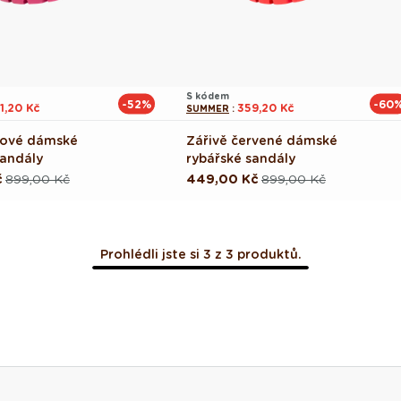
S kódem
-52%
-60
1,20 Kč
359,20 Kč
SUMMER
:
ové dámské
Zářivě červené dámské
sandály
rybářské sandály
č
899,00 Kč
449,00 Kč
899,00 Kč
ová
Běžná
Výprodejová
cena
cena
Prohlédli jste si 3 z 3 produktů.