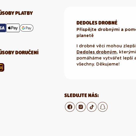
ŮSOBY PLATBY
DEDOLES DROBNÉ
Přispějte drobnými a pomo
planetě
I drobné věci mohou zlepšit
ŮSOBY DORUČENÍ
Dedoles drobným
, kterým
pomáháme vytvářet lepší a
všechny. Děkujeme!
SLEDUJTE NÁS: