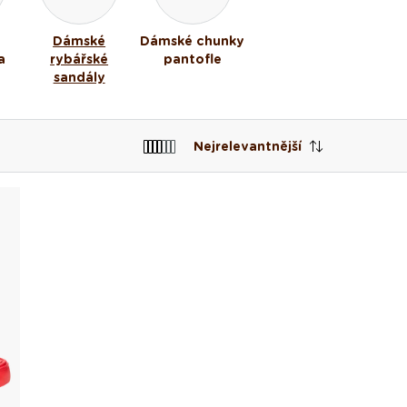
Dámské
Dámské chunky
a
rybářské
pantofle
ě
sandály
Nejrelevantnější