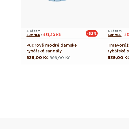
S kódem
S kódem
-52%
431,20 Kč
43
SUMMER
:
SUMMER
:
Pudrově modré dámské
Tmavorůž
rybářské sandály
rybářské 
539,00 Kč
899,00 Kč
539,00 K
Běžná
Výprodejová
Běžná
Výprodej
cena
cena
cena
cena