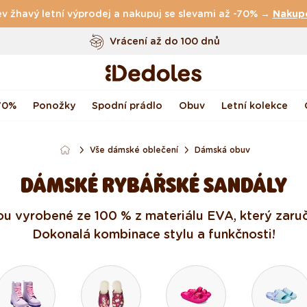
v žhavý letní výprodej a nakupuj se slevami až -70% →
Doprava
zdarma
nad
999 Kč
Nakup
Vrácení až do 100 dnů
Originální design navržený u nás
Rychlé odeslání do <48 hod
70%
Ponožky
Spodní prádlo
Obuv
Letní kolekce
Vše dámské oblečení
Dámská obuv
DÁMSKÉ RYBÁŘSKÉ SANDÁLY
u vyrobené ze 100 % z materiálu EVA, který zaruču
Dokonalá kombinace stylu a funkčnosti!