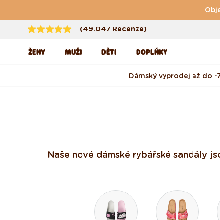
Přejít k obsahu
Obje
(49.047 Recenze)
ŽENY
MUŽI
DĚTI
DOPLŇKY
Dámský výprodej až do -
Naše nové dámské rybářské sandály jso