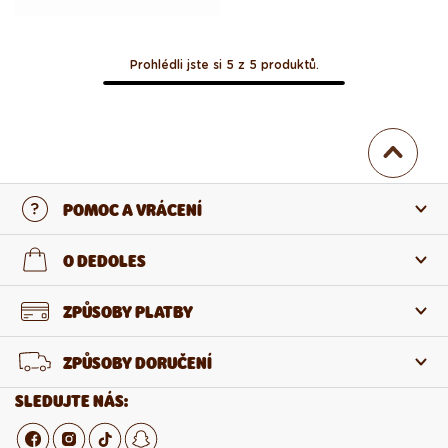
Prohlédli jste si 5 z 5 produktů.
POMOC A VRÁCENÍ
Kontaktujte nás
O DEDOLES
Nejčastější otázky
O nás
ZPŮSOBY PLATBY
Vrácení a reklamace
O produktech
ZPŮSOBY DORUČENÍ
Odstoupení od smlouvy
Velkoobchod
SLEDUJTE NÁS: