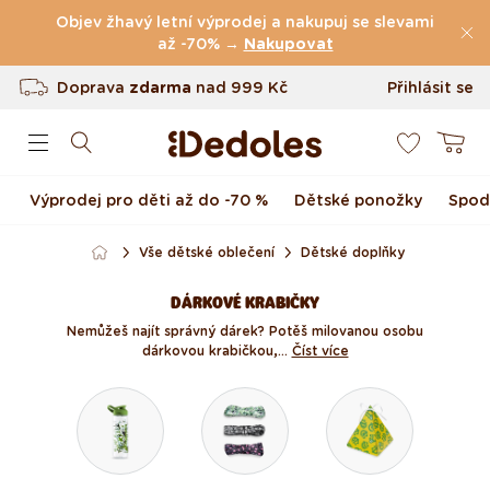
Přejít k obsahu
Objev žhavý letní výprodej a nakupuj se slevami
(49.075 Recenze)
až -70% →
Nakupovat
Doprava
zdarma
nad
999 Kč
Přihlásit se
0
Vrácení až do 100 dnů
Košík
Originální design navržený u nás
Výprodej pro děti až do -70 %
Dětské ponožky
Spod
Rychlé odeslání do <48 hod
Vše dětské oblečení
Dětské doplňky
DÁRKOVÉ KRABIČKY
Nemůžeš najít správný dárek? Potěš milovanou osobu
dárkovou krabičkou,...
Číst více