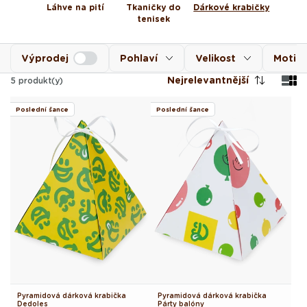
Láhve na pití
Tkaničky do
Dárkové krabičky
tenisek
Výprodej
Pohlaví
Velikost
Motiv
Nejrelevantnější
5
produkt(y)
Poslední šance
Poslední šance
Pyramidová dárková krabička
Pyramidová dárková krabička
Dedoles
Párty balóny