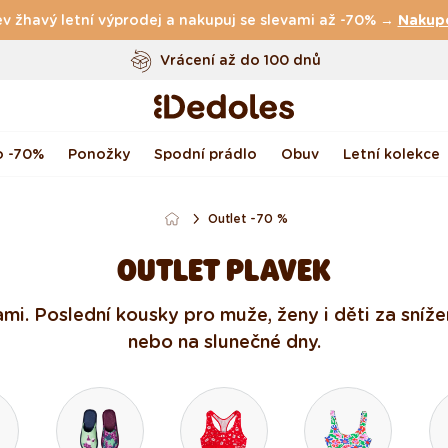
v žhavý letní výprodej a nakupuj se slevami až -70% →
Doprava
zdarma
nad
999 Kč
Nakup
Vrácení až do 100 dnů
Originální design navržený u nás
Rychlé odeslání do <48 hod
o -70%
Ponožky
Spodní prádlo
Obuv
Letní kolekce
Outlet -70 %
OUTLET PLAVEK
kami. Poslední kousky pro muže, ženy i děti za sníž
nebo na slunečné dny.