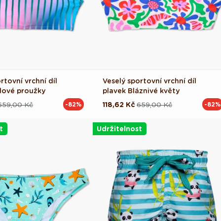
rtovní vrchní díl
Veselý sportovní vrchní díl
alové proužky
plavek Bláznivé květy
659,00 Kč
118,62 Kč
659,00 Kč
-82%
-82%
ová
Běžná
Výprodejová
cena
cena
t
Udržitelnost