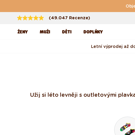
Přejít k obsahu
Obje
(49.047 Recenze)
ŽENY
MUŽI
DĚTI
DOPLŇKY
Letní výprodej až d
Užij si léto levněji s outletovými plav