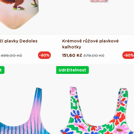
čí plavky Dedoles
Krémově růžové plavkové
kalhotky
499,00 Kč
151,60 Kč
379,00 Kč
-60%
-60%
ová
Běžná
Výprodejová
cena
cena
t
Udržitelnost