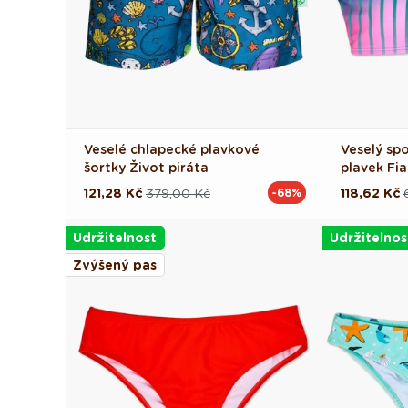
Veselé chlapecké plavkové
Veselý spo
šortky Život piráta
plavek Fi
121,28 Kč
379,00 Kč
118,62 Kč
-68%
Běžná
Výprodejová
Běžná
Výprodej
cena
cena
cena
cena
Udržitelnost
Udržitelnos
Zvýšený pas