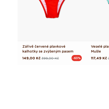
Zářivě červené plavkové
Veselé pl
kalhotky se zvýšeným pasem
Mušle
149,00 Kč
399,00 Kč
117,49 Kč
-63%
Běžná
Výprodejová
Běžná
Výprodej
cena
cena
cena
cena