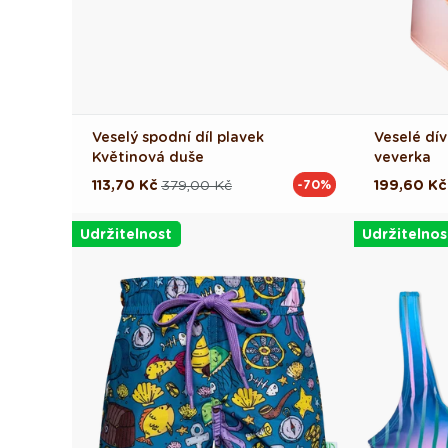
Veselý spodní díl plavek
Veselé dív
Květinová duše
veverka
113,70 Kč
379,00 Kč
199,60 Kč
-70%
Běžná
Výprodejová
Běžná
Výprodej
cena
cena
cena
cena
Udržitelnost
Udržitelnos