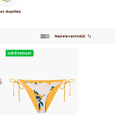
let doplňků
Nejrelevantnější
Udržitelnost