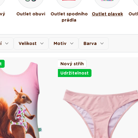
vý
Outlet obuvi
Outlet spodního
Outlet plavek
Out
prádla
í
Velikost
Motiv
Barva
t
Nový střih
Udržitelnost