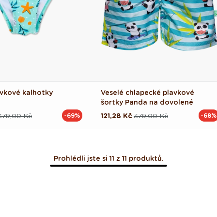
avkové kalhotky
Veselé chlapecké plavkové
šortky Panda na dovolené
379,00 Kč
121,28 Kč
379,00 Kč
-69%
-68%
ová
Běžná
Výprodejová
cena
cena
Prohlédli jste si 11 z 11 produktů.