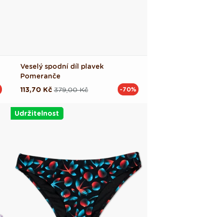
Veselý spodní díl plavek
Pomeranče
113,70 Kč
379,00 Kč
-70%
Běžná
Výprodejová
cena
cena
Udržitelnost