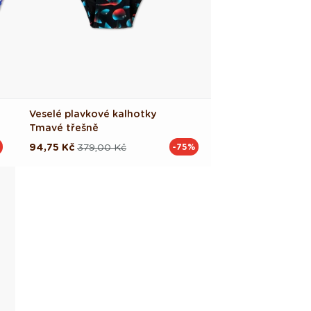
Veselé plavkové kalhotky
Tmavé třešně
94,75 Kč
379,00 Kč
-75%
Běžná
Výprodejová
cena
cena