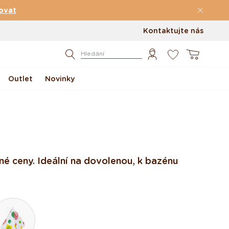
ovat
Kontaktujte nás
0
Košík
Hledání
Outlet
Novinky
ené ceny. Ideální na dovolenou, k bazénu