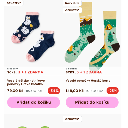
OEKOTEX®
Nový střih
OEKOTEX®
S kódem
S kódem
3 + 1 ZDARMA
3 + 1 ZDARMA
SCKS
:
SCKS
:
Veselé dětské kotníkové
Veselé ponožky Horský kemp
ponožky Hravé koťátko
79,00 Kč
119,00 Kč
149,00 Kč
199,00 Kč
-34%
-25%
Běžná
Výprodejová
Běžná
Výprodejová
cena
cena
cena
cena
Přidat do košíku
Přidat do košíku
OEKOTEX®