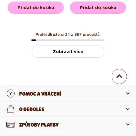
Přidat do košíku
Přidat do košíku
Prohlédli jste si 24 z 367 produktů.
Zobrazit více
POMOC A VRÁCENÍ
Kontaktujte nás
O DEDOLES
Nejčastější otázky
O nás
ZPŮSOBY PLATBY
Vrácení a reklamace
O produktech