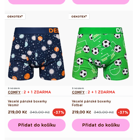
OEKOTEX®
OEKOTEX®
S kódem
S kódem
2 + 1 ZDARMA
2 + 1 ZDARMA
COMFY
:
COMFY
:
Veselé pánské boxerky
Veselé pánské boxerky
Vesmír
Fotbal
219,00 Kč
349,00 Kč
219,00 Kč
349,00 Kč
-37%
-37%
Běžná
Výprodejová
Běžná
Výprodejová
cena
cena
cena
cena
Přidat do košíku
Přidat do košíku