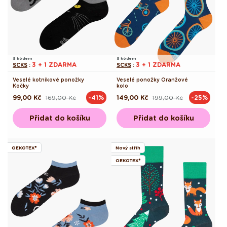
S kódem
S kódem
3 + 1 ZDARMA
3 + 1 ZDARMA
SCKS
:
SCKS
:
Veselé kotníkové ponožky
Veselé ponožky Oranžové
Kočky
kolo
99,00 Kč
169,00 Kč
149,00 Kč
199,00 Kč
-41%
-25%
Běžná
Výprodejová
Běžná
Výprodejová
cena
cena
cena
cena
Přidat do košíku
Přidat do košíku
OEKOTEX®
Nový střih
OEKOTEX®