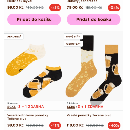
Medvídek mýval
Duhový jednorožec
99,00 Kč
169,00 Kč
79,00 Kč
119,00 Kč
-41%
-34%
Běžná
Výprodejová
Běžná
Výprodejová
cena
cena
cena
cena
Přidat do košíku
Přidat do košíku
OEKOTEX®
Nový střih
OEKOTEX®
S kódem
S kódem
3 + 1 ZDARMA
3 + 1 ZDARMA
SCKS
:
SCKS
:
Veselé kotníkové ponožky
Veselé ponožky Točené pivo
Točené pivo
99,00 Kč
169,00 Kč
119,00 Kč
199,00 Kč
-41%
-40%
Běžná
Výprodejová
Běžná
Výprodejová
cena
cena
cena
cena