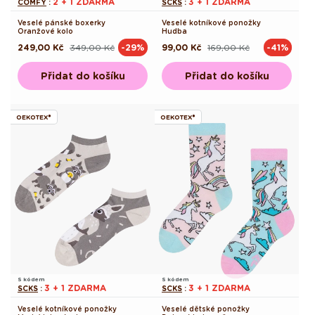
2 + 1 ZDARMA
3 + 1 ZDARMA
COMFY
:
SCKS
:
Veselé pánské boxerky
Veselé kotníkové ponožky
Oranžové kolo
Hudba
249,00 Kč
349,00 Kč
99,00 Kč
169,00 Kč
-29%
-41%
Běžná
Výprodejová
Běžná
Výprodejová
cena
cena
cena
cena
Přidat do košíku
Přidat do košíku
OEKOTEX®
OEKOTEX®
S kódem
S kódem
3 + 1 ZDARMA
3 + 1 ZDARMA
SCKS
:
SCKS
:
Veselé kotníkové ponožky
Veselé dětské ponožky