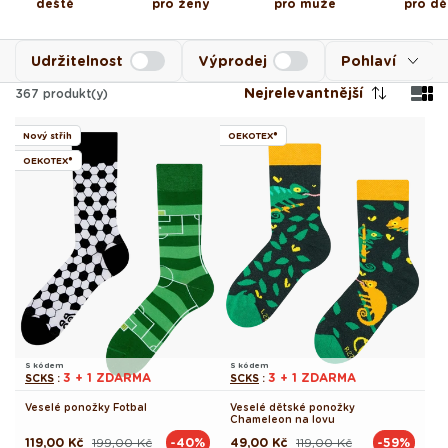
deště
pro ženy
pro muže
pro dě
Udržitelnost
Výprodej
Pohlaví
Nejrelevantnější
367
produkt(y)
Nový střih
OEKOTEX®
OEKOTEX®
S kódem
S kódem
3 + 1 ZDARMA
3 + 1 ZDARMA
SCKS
:
SCKS
:
Veselé ponožky Fotbal
Veselé dětské ponožky
Chameleon na lovu
119,00 Kč
199,00 Kč
49,00 Kč
119,00 Kč
-40%
-59%
Běžná
Výprodejová
Běžná
Výprodejová