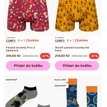
S kódem
S kódem
2 + 1 ZDARMA
2 + 1 ZDARMA
COMFY
:
COMFY
:
Pánské boxerky Pivo a
Veselé pánské boxerky Na
barbecue
trase
219,00 Kč
349,00 Kč
219,00 Kč
349,00 Kč
-37%
-37%
Běžná
Výprodejová
Běžná
Výprodejová
cena
cena
cena
cena
Přidat do košíku
Přidat do košíku
OEKOTEX®
Nový střih
OEKOTEX®