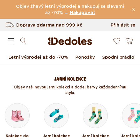
(49.079 Recenze)
Přejít k obsahu
Objev žhavý letní výprodej a nakupuj se slevami
Doprava
zdarma
až -70% →
nad
999 Kč
Nakupovat
Vrácení až do 100 dnů
Přihlásit se
0
Originální design navržený u nás
Košík
Rychlé odeslání do <48 hod
Letní výprodej až do -70%
Ponožky
Spodní prádlo
JARNÍ KOLEKCE
Objev naši novou jarní kolekci a dodej barvy každodennímu
stylu.
Kolekce do
Jarní kolekce
Jarní kolekce
Jarní kol