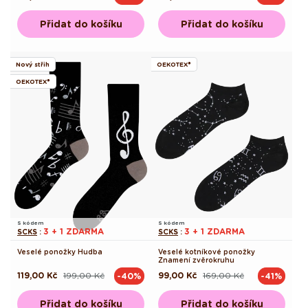
cena
cena
cena
cena
Přidat do košíku
Přidat do košíku
Nový střih
OEKOTEX®
OEKOTEX®
S kódem
S kódem
3 + 1 ZDARMA
3 + 1 ZDARMA
SCKS
:
SCKS
:
Veselé ponožky Hudba
Veselé kotníkové ponožky
Znamení zvěrokruhu
119,00 Kč
199,00 Kč
99,00 Kč
169,00 Kč
-40%
-41%
Běžná
Výprodejová
Běžná
Výprodejová
cena
cena
cena
cena
Přidat do košíku
Přidat do košíku