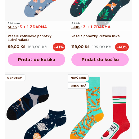
S kódem
S kódem
3 + 1 ZDARMA
3 + 1 ZDARMA
SCKS
:
SCKS
:
Veselé kotníkové ponožky
Veselé ponožky Rezavá liška
Luční nálada
99,00 Kč
169,00 Kč
119,00 Kč
199,00 Kč
-41%
-40%
Běžná
Výprodejová
Běžná
Výprodejová
cena
cena
cena
cena
Přidat do košíku
Přidat do košíku
OEKOTEX®
Nový střih
OEKOTEX®