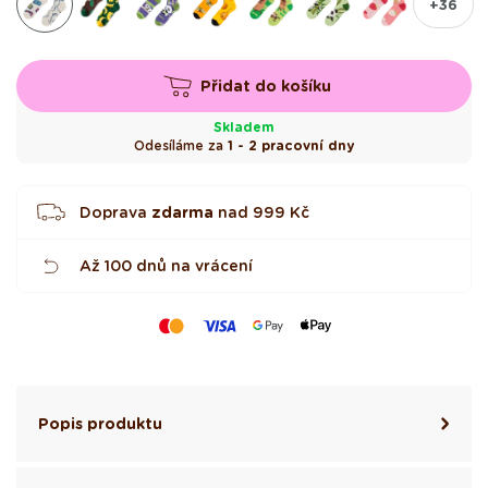
+36
e
k
Přidat do košíku
Skladem
Odesíláme za
1 - 2 pracovní dny
Doprava
zdarma
nad
999 Kč
Až 100 dnů na vrácení
Popis produktu