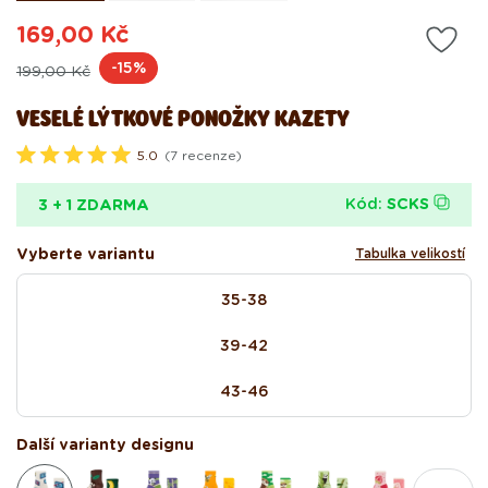
169,00 Kč
Běžná
Výprodejová
-15%
199,00 Kč
cena
cena
VESELÉ LÝTKOVÉ PONOŽKY KAZETY
5.0
(7 recenze)
H
o
d
Kód:
SCKS
3 + 1 ZDARMA
n
o
c
Vyberte variantu
Tabulka velikostí
e
n
size
o
35-38
5
.
0
39-42
z
5
h
43-46
v
ě
z
Další varianty designu
d
i
č