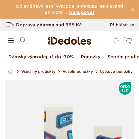
Přejít k obsahu
Objev žhavý letní výprodej a nakupuj se slevami
(49.047 Recenze)
až -70% →
Nakupovat
Doprava
zdarma
nad
999 Kč
Přihlásit se
0
Vrácení až do 100 dnů
Košík
Originální design navržený u nás
Dámský výprodej až do -70%
Ponožky
Spodní prádl
Rychlé odeslání do <48 hod
Všechny produkty
Veselé ponožky
Lýtkové ponožky
Přejít na informace o
OEKOTE
produktu