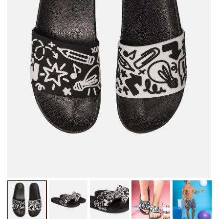
Otevřít
Ot
multimédia
mu
1
2
v
v
modálním
mo
okně
ok