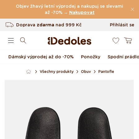
Přejít k obsahu
Objev žhavý letní výprodej a nakupuj se slevami
(49.079 Recenze)
až -70% →
Nakupovat
Doprava
zdarma
nad
999 Kč
Přihlásit se
0
Vrácení až do 100 dnů
Košík
Originální design navržený u nás
Dámský výprodej až do -70%
Ponožky
Spodní prádl
Rychlé odeslání do <48 hod
Všechny produkty
Obuv
Pantofle
Přejít na informace o
produktu